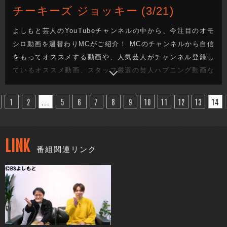
チーキーズ ジョッキー (3/21)
よしもと芸人のYouTubeチャンネルの中から、今注目のオモ
シロ動画を週替わりMCがご紹介！ MCのチャンネルから自信
をもってオススメする動画や、人気芸人がチャンネル登録し
ているオススメ動画、スタッフ厳選の芸人ハプニング動画な
ど、盛りだくさんのコーナーを扱います！ 出演者：アインシ
ュタイン
1
2
...
5
6
7
8
9
10
11
12
13
14
LINK
番組関連リンク