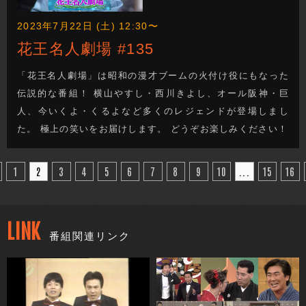
2023年7月22日 (土) 12:30〜
花王名人劇場 #135
「花王名人劇場」は昭和の漫才ブームの火付け役にもなった
伝説的な番組！ 横山やすし・西川きよし、オール阪神・巨
人、今いくよ・くるよなど多くのレジェンドが登場しまし
た。 極上の笑いをお届けします。 どうぞお楽しみください！
1
2
3
4
5
6
7
8
9
10
...
15
16
LINK
番組関連リンク