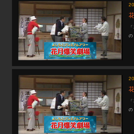
2
「
の
2
「
の