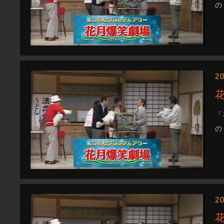
の
2
「
の
2