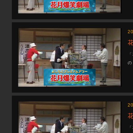
2
「
の
2
「