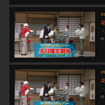
2
「
の
2
「
の