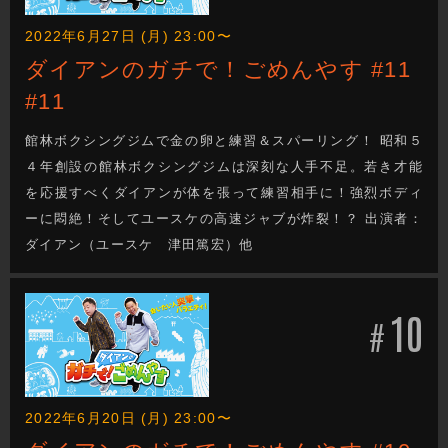
2022年6月27日 (月) 23:00〜
ダイアンのガチで！ごめんやす #11
#11
館林ボクシングジムで金の卵と練習＆スパーリング！ 昭和５
４年創設の館林ボクシングジムは深刻な人手不足。若き才能
を応援すべくダイアンが体を張って練習相手に！強烈ボディ
ーに悶絶！そしてユースケの高速ジャブが炸裂！？ 出演者：
ダイアン（ユースケ 津田篤宏）他
10
#
2022年6月20日 (月) 23:00〜