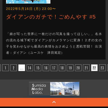
2022年5月16日 (月) 23:00〜
ダイアンのガチで！ごめんやす #5
「娘が写った世界に一枚だけの写真を撮ってほしい」。名水
の流れる城下町でダイアンがカメラマンに変身！２才の女の
子を笑わせながら最高の表情をおさめようと悪戦苦闘！ 出演
者：ダイアン（ユースケ 津田篤宏）
1
2
...
14
15
16
17
18
19
20
21
22
23