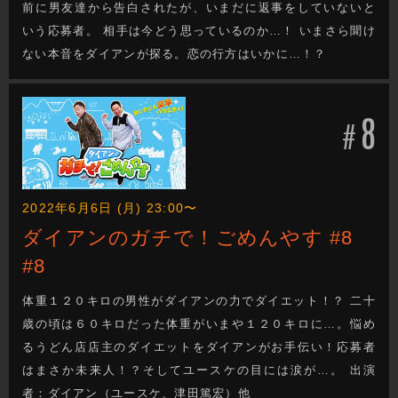
前に男友達から告白されたが、いまだに返事をしていないと
いう応募者。 相手は今どう思っているのか…！ いまさら聞け
ない本音をダイアンが探る。恋の行方はいかに…！？
8
#
2022年6月6日 (月) 23:00〜
ダイアンのガチで！ごめんやす #8
#8
体重１２０キロの男性がダイアンの力でダイエット！？ 二十
歳の頃は６０キロだった体重がいまや１２０キロに…。悩め
るうどん店店主のダイエットをダイアンがお手伝い！応募者
はまさか未来人！？そしてユースケの目には涙が…。 出演
者：ダイアン（ユースケ、津田篤宏）他