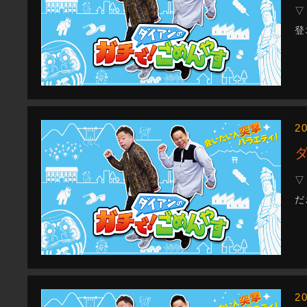
▽
登
2
▽
だ
2