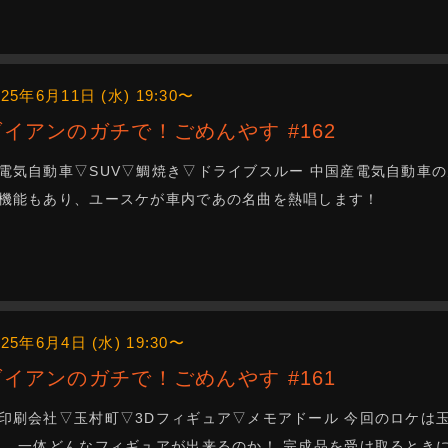
025年6月11日 (水) 19:30〜
ダイアンのガチで！ごめんやす #162
電気自動車▽SUV▽鯛焼き▽ドライブスルー 中国産電気自動車の
機能もあり、ユースケが車内であの名曲を熱唱します！
025年6月4日 (水) 19:30〜
ダイアンのガチで！ごめんやす #161
印刷会社▽玉村町▽3Dフィギュア▽メモアドール 今回のロケは
。 一体どんなフィギュアが出来るのか！ 完成品を受け取るとき