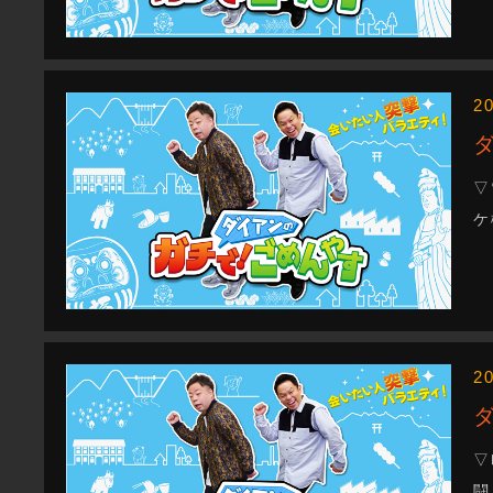
2
▽
ケ
2
▽
闘