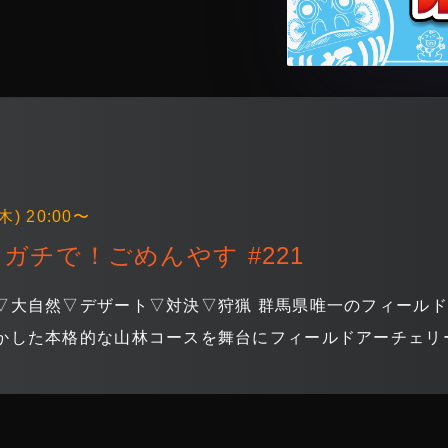
木) 20:00〜
ガチで！ごめんやす #221
▽大自然▽デザート▽対決▽狩猟 群馬県唯一のフィール
かした本格的な山林コースを舞台にフィールドアーチェリ