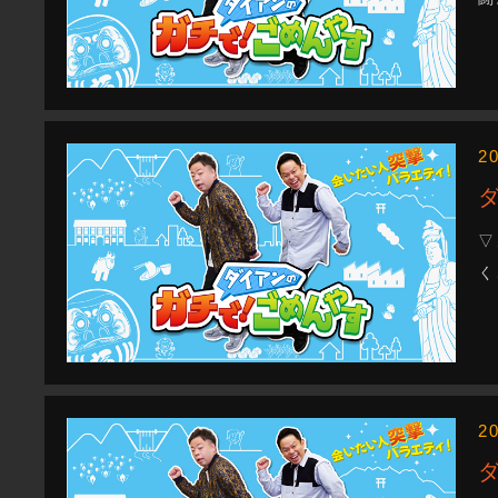
2
▽
く
2