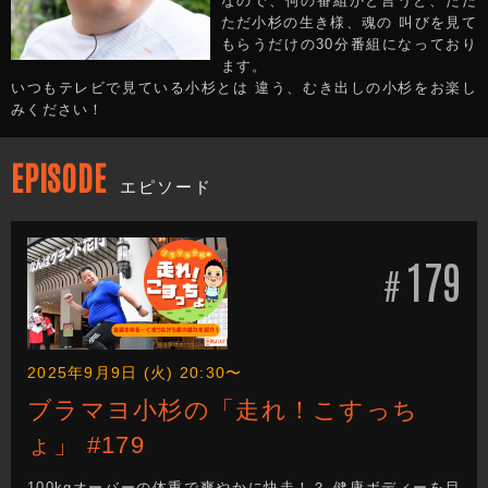
なので、何の番組かと言うと、ただ
ただ小杉の生き様、魂の 叫びを見て
もらうだけの30分番組になっており
ます。
いつもテレビで見ている小杉とは 違う、むき出しの小杉をお楽し
みください！
EPISODE
エピソード
179
#
2025年9月9日 (火) 20:30〜
ブラマヨ小杉の「走れ！こすっち
ょ」 #179
100kgオーバーの体重で爽やかに快走！？ 健康ボディーを目