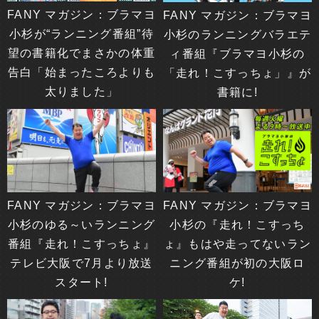
FANY マガジン：ブラマヨ
FANY マガジン：ブラマヨ
小杉が“ランニング番組”待
小杉のランニングバラエテ
望の書籍化でまさかの体重
ィ番組『ブラマヨ小杉の
告白「始まったころよりも
「走れ！こすっちょ」』が
太りました」
書籍に!
FANY マガジン：ブラマヨ
FANY マガジン：ブラマヨ
小杉のゆる～いランニング
小杉の『走れ！こすっち
番組『走れ！こすっちょ』
ょ』もはや走ってないラン
テレビ大阪で7月より放送
ニング番組が初の大阪ロ
スタート!
ケ!