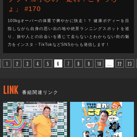
ょ」 #170
100kgオーバーの体重で爽やかに快走！？ 健康ボディーを目
指しながら自身の思い出の地や絶景ランニングスポットを巡
り、旅や人との出会いを通じて走らないとわからない街の魅
力をインスタ・TikTokなどSNSからも発信します！
1
2
3
4
5
6
7
8
9
10
...
22
23
LINK
番組関連リンク