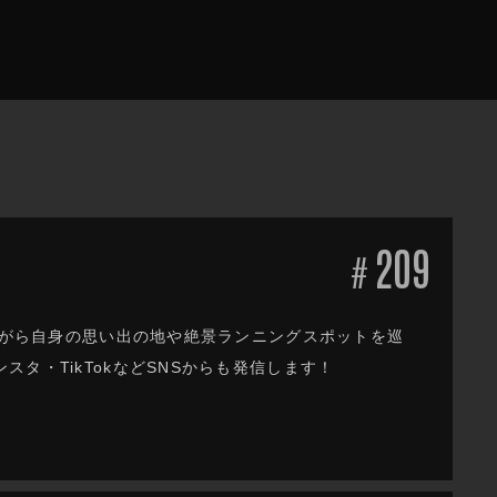
209
#
しながら自身の思い出の地や絶景ランニングスポットを巡
タ・TikTokなどSNSからも発信します！