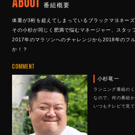
ABOUT
番組概要
体重が3桁を超えてしまっているブラックマヨネー
その小杉が同じく肥満で悩むマネージャー、スタッ
2017年のマラソンへのチャレンジから2018年の
か！？
COMMENT
小杉竜一
ランニング番組のく
なので、何の番組か
いつもテレビで見て