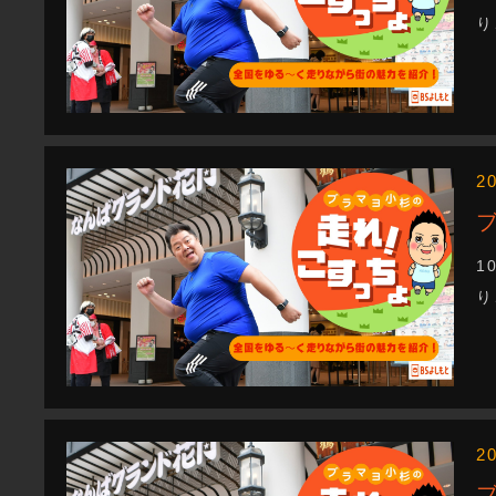
り
2
1
り
2