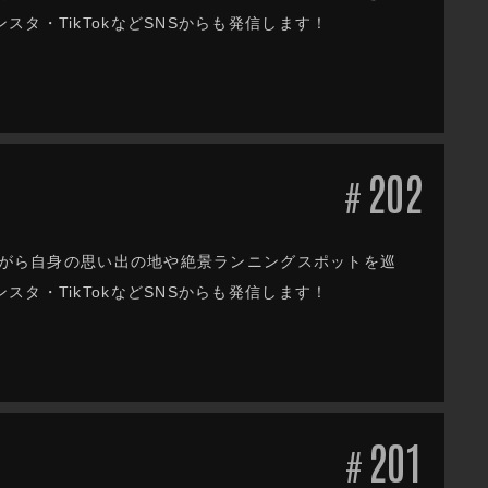
タ・TikTokなどSNSからも発信します！
202
#
しながら自身の思い出の地や絶景ランニングスポットを巡
タ・TikTokなどSNSからも発信します！
201
#