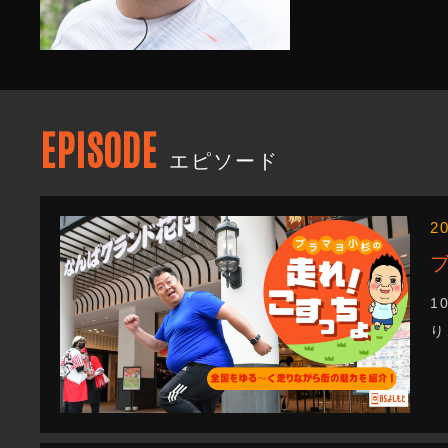
EPISODE
エピソード
2
1
り