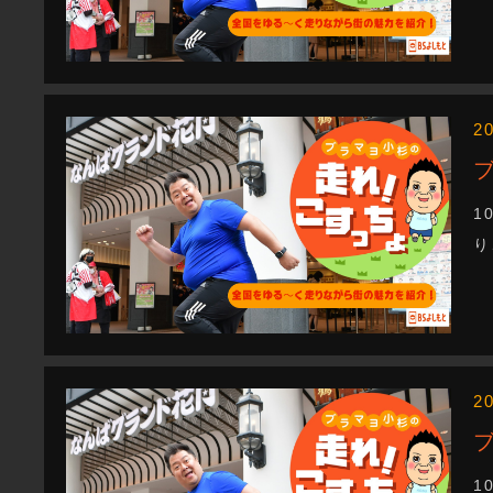
2
1
り
2
1