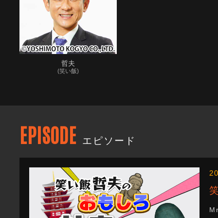
哲夫
(笑い飯)
EPISODE
エピソード
2
M