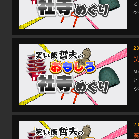
と
や
2
M
と
や
2