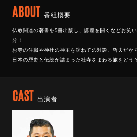
ABOUT
番組概要
仏教関連の著書を5冊出版し、講座を開くなどお笑
分！
お寺の住職や神社の神主を訪ねての対談、哲夫だか
日本の歴史と伝統が詰まった社寺をまわる旅をどう
CAST
出演者