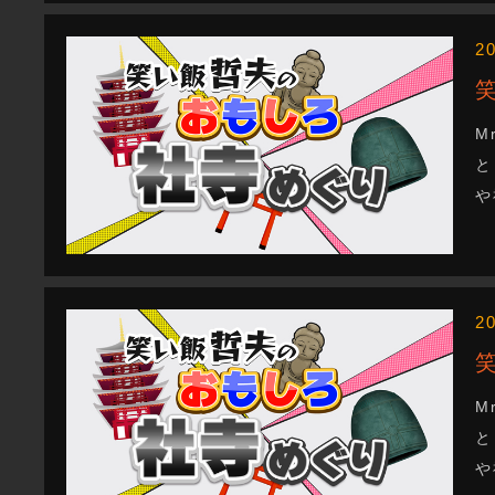
2
M
と
や
2
M
と
や