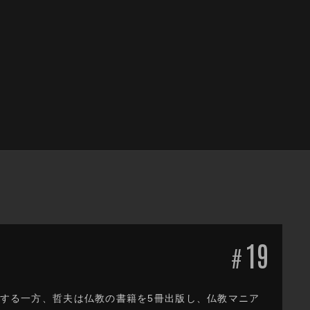
19
#
躍する一方、哲夫は仏教の書籍を5冊出版し、仏教マニア