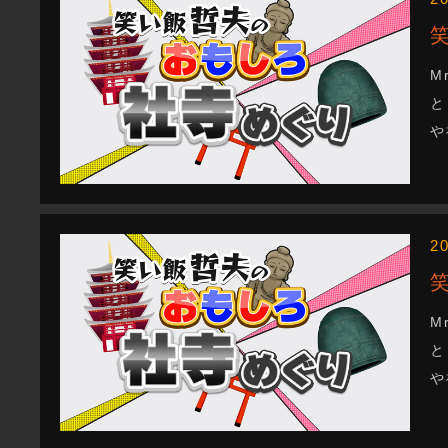
M
と
や
2
M
と
や