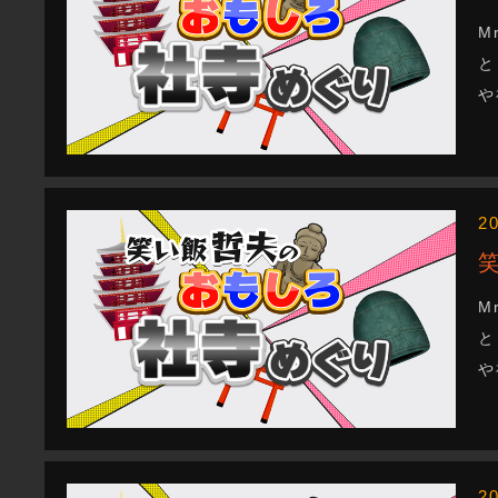
M
と
や
2
M
と
や
2