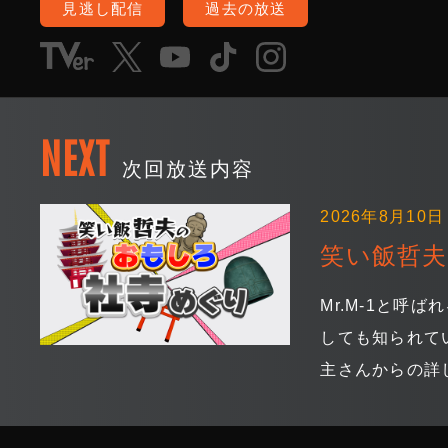
見逃し配信
過去の放送
NEXT
次回放送内容
2026年8月10日 
笑い飯哲夫
Mr.M-1と
しても知られて
主さんからの詳