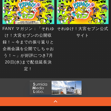
FANY マガジン：「それゆ
それゆけ！大宮セブン公式
け！大宮セブンの公開収
サイト
録！～今までの振り返りと
企画会議を公開でしちゃお
う！～」が好評につき7月
20日(水)まで配信延長決
定！