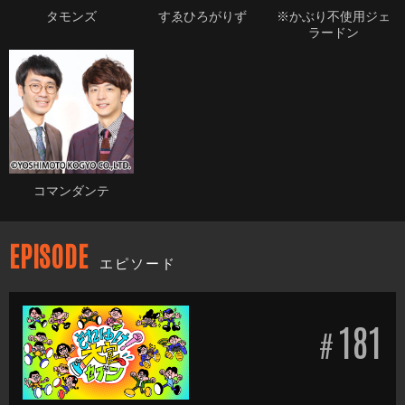
タモンズ
すゑひろがりず
※かぶり不使用ジェ
ラードン
コマンダンテ
EPISODE
エピソード
181
#