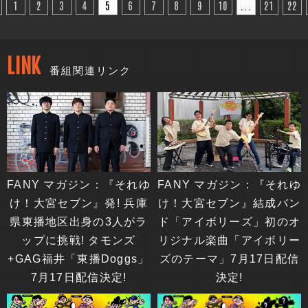
1
2
3
4
5
6
7
8
9
10
...
21
22
LINK
番組関連リンク
FANY マガジン：『それゆ
FANY マガジン：『それゆ
け！大宮セブン』発! 兵庫
け！大宮セブン』結成バン
県東播地区出身の3人がラ
ド「アイボリーズ」初のオ
ップに挑戦! タモンズ
リジナル楽曲「アイボリー
+GAG福井「東播Doggs」
ズのテーマ」7月17日配信
7月17日配信決定!
決定!