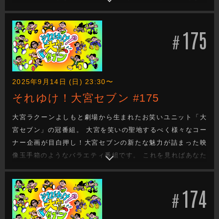
も大宮セブンの沼に嵌ります。新たな企画もお楽しみに！
175
#
2025年9月14日 (日) 23:30〜
それゆけ！大宮セブン #175
大宮ラクーンよしもと劇場から生まれたお笑いユニット「大
宮セブン」の冠番組。 大宮を笑いの聖地するべく様々なコー
ナー企画が目白押し！大宮セブンの新たな魅力が詰まった映
像玉手箱のようなバラエティ番組です。 これを見ればあなた
も大宮セブンの沼に嵌ります。新たな企画もお楽しみに！
174
#