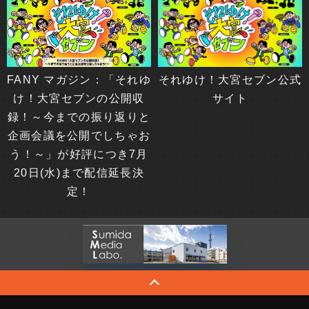
FANY マガジン：「それゆ
それゆけ！大宮セブン公式
け！大宮セブンの公開収
サイト
録！～今までの振り返りと
企画会議を公開でしちゃお
う！～」が好評につき7月
20日(水)まで配信延長決
定！