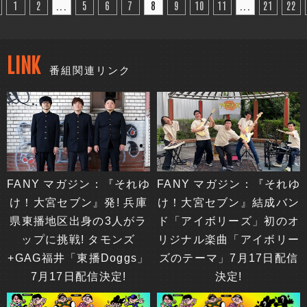
1
2
...
5
6
7
8
9
10
11
...
21
22
LINK
番組関連リンク
FANY マガジン：『それゆ
FANY マガジン：『それゆ
け！大宮セブン』発! 兵庫
け！大宮セブン』結成バン
県東播地区出身の3人がラ
ド「アイボリーズ」初のオ
ップに挑戦! タモンズ
リジナル楽曲「アイボリー
+GAG福井「東播Doggs」
ズのテーマ」7月17日配信
7月17日配信決定!
決定!