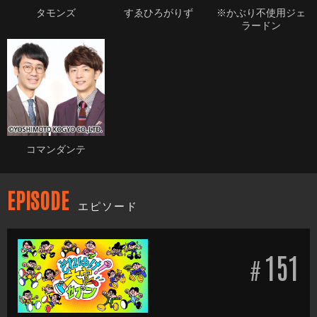
タモンズ
すゑひろがりず
※かぶり不使用ジェ
ラードン
コマンダンテ
EPISODE
エピソード
151
#