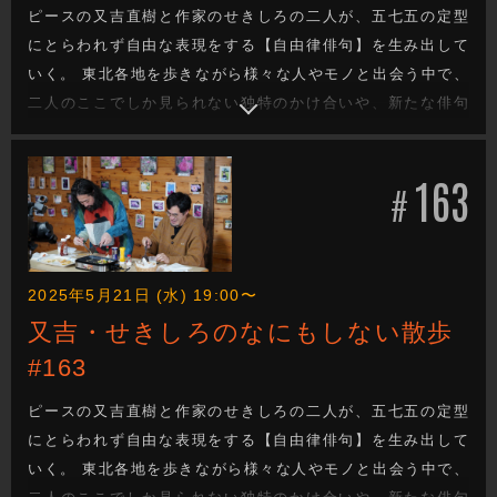
ピースの又吉直樹と作家のせきしろの二人が、五七五の定型
にとらわれず自由な表現をする【自由律俳句】を生み出して
いく。 東北各地を歩きながら様々な人やモノと出会う中で、
二人のここでしか見られない独特のかけ合いや、新たな俳句
を生み出す姿は必見です。 今回は宮城県村田町をブラリ旅。
果たしてどんな自由律俳句が生まれるのか！？ 熊野堂書道教
163
室、大衆演舞場 燃虎座、ほか。
#
2025年5月21日 (水) 19:00〜
又吉・せきしろのなにもしない散歩
#163
ピースの又吉直樹と作家のせきしろの二人が、五七五の定型
にとらわれず自由な表現をする【自由律俳句】を生み出して
いく。 東北各地を歩きながら様々な人やモノと出会う中で、