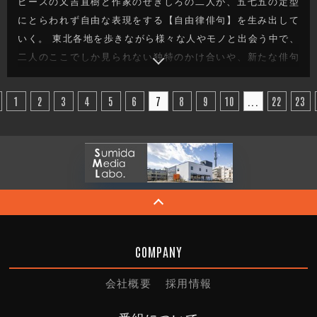
ピースの又吉直樹と作家のせきしろの二人が、五七五の定型
にとらわれず自由な表現をする【自由律俳句】を生み出して
いく。 東北各地を歩きながら様々な人やモノと出会う中で、
二人のここでしか見られない独特のかけ合いや、新たな俳句
を生み出す姿は必見です。 今回は福島県郡山市をブラリ旅。
果たしてどんな自由律俳句が生まれるのか！？ ますや本店、
1
2
3
4
5
6
7
8
9
10
...
22
23
こおりやま文学の森資料館、ほか。
COMPANY
会社概要
採用情報
番組について