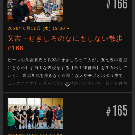
166
#
2025年6月11日 (水) 19:00〜
又吉・せきしろのなにもしない散歩
#166
ピースの又吉直樹と作家のせきしろの二人が、五七五の定型
にとらわれず自由な表現をする【自由律俳句】を生み出して
いく。 東北各地を歩きながら様々な人やモノと出会う中で、
二人のここでしか見られない独特のかけ合いや、新たな俳句
を生み出す姿は必見です。 今回は岩手県盛岡市をブラリ旅。
果たしてどんな自由律俳句が生まれるのか！？ シダナィ古書
165
堂、原敬記念館、ほか。
#