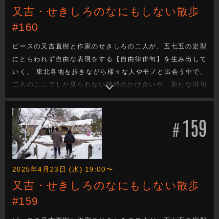
又吉・せきしろのなにもしない散歩
#160
ピースの又吉直樹と作家のせきしろの二人が、五七五の定型
にとらわれず自由な表現をする【自由律俳句】を生み出して
いく。 東北各地を歩きながら様々な人やモノと出会う中で、
二人のここでしか見られない独特のかけ合いや、新たな俳句
を生み出す姿は必見です。 今回は福島県須賀川市をブラリ
旅。果たしてどんな自由律俳句が生まれるのか！？ TATAMI
159
VILLAGE、ムシテックワールド、ほか。
#
2025年4月23日 (水) 19:00〜
又吉・せきしろのなにもしない散歩
#159