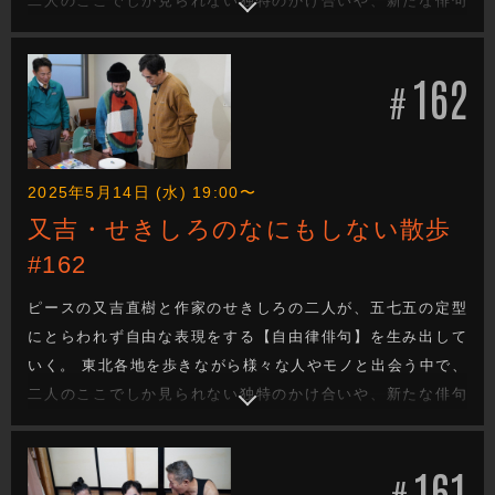
二人のここでしか見られない独特のかけ合いや、新たな俳句
を生み出す姿は必見です。 今回は宮城県蔵王町をブラリ旅。
果たしてどんな自由律俳句が生まれるのか！？ 蔵王酪農セン
162
ターチーズハウス、ざおう彫刻工房、ほか。
#
2025年5月14日 (水) 19:00〜
又吉・せきしろのなにもしない散歩
#162
ピースの又吉直樹と作家のせきしろの二人が、五七五の定型
にとらわれず自由な表現をする【自由律俳句】を生み出して
いく。 東北各地を歩きながら様々な人やモノと出会う中で、
二人のここでしか見られない独特のかけ合いや、新たな俳句
を生み出す姿は必見です。 今回は宮城県岩沼市をブラリ旅。
果たしてどんな自由律俳句が生まれるのか！？ 金蛇水神社、
161
岩沼精工、ほか。
#