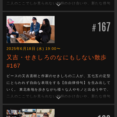
二人のここでしか見られない独特のかけ合いや、新たな俳句
を生み出す姿は必見です。 今回は岩手県二戸市をブラリ旅。
果たしてどんな自由律俳句が生まれるのか！？ 瀬戸内寂聴記
167
念館、滴生舎、ほか。
#
2025年6月18日 (水) 19:00〜
又吉・せきしろのなにもしない散歩
#167
ピースの又吉直樹と作家のせきしろの二人が、五七五の定型
にとらわれず自由な表現をする【自由律俳句】を生み出して
いく。 東北各地を歩きながら様々な人やモノと出会う中で、
二人のここでしか見られない独特のかけ合いや、新たな俳句
を生み出す姿は必見です。 今回は岩手県二戸市をブラリ旅。
果たしてどんな自由律俳句が生まれるのか！？ 佐太郎茶屋、
緑風荘、ほか。