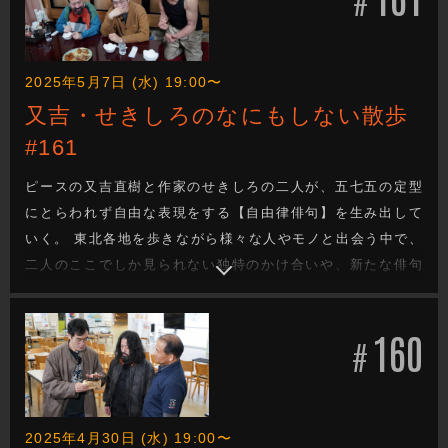
2025年5月7日 (水) 19:00〜
又吉・せきしろのなにもしない散歩
#161
ピースの又吉直樹と作家のせきしろの二人が、五七五の定型
にとらわれず自由な表現をする【自由律俳句】を生み出して
いく。 東北各地を歩きながら様々な人やモノと出会う中で、
二人のここでしか見られない独特のかけ合いや、新たな俳句
を生み出す姿は必見です。 今回は宮城県名取市をブラリ旅。
果たしてどんな自由律俳句が生まれるのか！？ たこ焼きイヴ
160
ちゃん、PABLO、ほか。
#
2025年4月30日 (水) 19:00〜