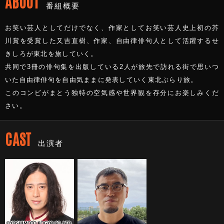
ABOUT
番組概要
お笑い芸人としてだけでなく、作家としてお笑い芸人史上初の芥
川賞を受賞した又吉直樹、作家、自由律俳句人として活躍するせ
きしろが東北を旅していく。
共同で3冊の俳句集を出版している2人が旅先で訪れる街で思いつ
いた自由律俳句を自由気ままに発表していく東北ぶらり旅。
このコンビがまとう独特の空気感や世界観を存分にお楽しみくだ
さい。
CAST
出演者