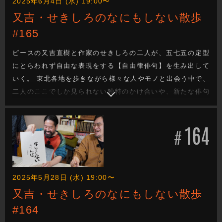
2025年6月4日 (水) 19:00〜
又吉・せきしろのなにもしない散歩
#165
ピースの又吉直樹と作家のせきしろの二人が、五七五の定型
にとらわれず自由な表現をする【自由律俳句】を生み出して
いく。 東北各地を歩きながら様々な人やモノと出会う中で、
二人のここでしか見られない独特のかけ合いや、新たな俳句
を生み出す姿は必見です。 今回は岩手県滝沢市をブラリ旅。
果たしてどんな自由律俳句が生まれるのか！？ みちのくプロ
164
レス、さかえや盛岡本店、ほか。
#
2025年5月28日 (水) 19:00〜
又吉・せきしろのなにもしない散歩
#164