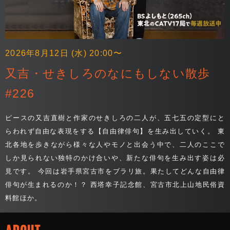
2026年8月12日 (水) 20:00〜
又吉・せきしろのなにもしない散歩
#226
ピースの又吉直樹と作家のせきしろの二人が、五七五の定型にと
らわれず自由な表現をする【自由律俳句】を生み出していく。 東
北各地を歩きながら様々な人やモノと出会う中で、二人のここで
しか見られない独特のかけ合いや、新たな俳句を生み出す姿は必
見です。 今回は岩手県宮古市をブラリ旅。果たしてどんな自由律
俳句が生まれるのか！？ 西塔幸子記念館、宮古市北上山地民俗資
料館ほか。