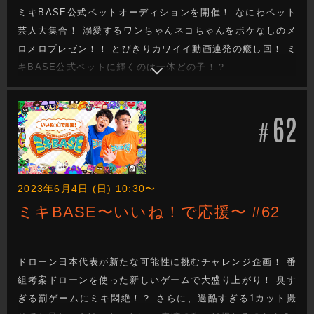
ミキBASE公式ペットオーディションを開催！ なにわペット
芸人大集合！ 溺愛するワンちゃんネコちゃんをボケなしのメ
ロメロプレゼン！！ とびきりカワイイ動画連発の癒し回！ ミ
キBASE公式ペットに輝くのは一体どの子！？
62
#
2023年6月4日 (日) 10:30〜
ミキBASE〜いいね！で応援〜 #62
ドローン日本代表が新たな可能性に挑むチャレンジ企画！ 番
組考案ドローンを使った新しいゲームで大盛り上がり！ 臭す
ぎる罰ゲームにミキ悶絶！？ さらに、過酷すぎる1カット撮