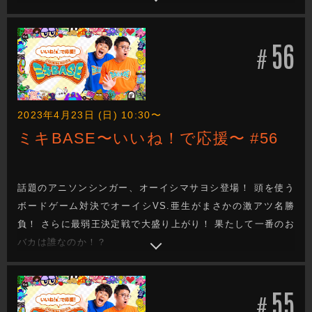
56
#
2023年4月23日 (日) 10:30〜
ミキBASE〜いいね！で応援〜 #56
話題のアニソンシンガー、オーイシマサヨシ登場！ 頭を使う
ボードゲーム対決でオーイシVS.亜生がまさかの激アツ名勝
負！ さらに最弱王決定戦で大盛り上がり！ 果たして一番のお
バカは誰なのか！？
55
#