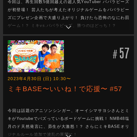
今回は、再生回数5億回越えの超人気YouTuber パパラピーズ
が初登場！ 芸人たちが考えたオリジナルゲームをパパラピー
ズにプレゼン企画で大盛り上がり！ 負けたら恐怖のなにわ罰
ゲーム！？ ミキvs.パパラピーズ、勝つのはどっち！？
57
#
2023年4月30日 (日) 10:30〜
ミキBASE〜いいね！で応援〜 #57
今回は話題のアニソンシンガー、オーイシマサヨシさんとミ
キがYoutubeでバズっているボードゲームに挑戦！ NMB48塩
月のド天然発言に、昴生が大激怒！？ さらにミキBASEオリ
ジナルルール追加で波乱の展開に！