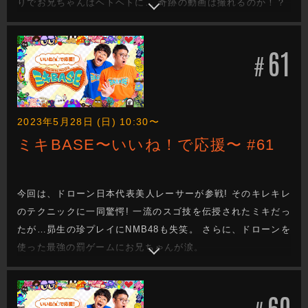
りでお兄ちゃんはヘトヘトに… 奇跡の動画は撮れるのか！？
61
#
2023年5月28日 (日) 10:30〜
ミキBASE〜いいね！で応援〜 #61
今回は、ドローン日本代表美人レーサーが参戦! そのキレキレ
のテクニックに一同驚愕! 一流のスゴ技を伝授されたミキだっ
たが…昴生の珍プレイにNMB48も失笑。 さらに、ドローンを
使った最強の罰ゲームにお兄ちゃんが涙。
60