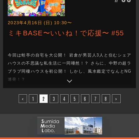
2023年4月16日 (日) 10:30〜
ミキBASE〜いいね！で応援〜 #55
今回は蛙亭の自宅を大公開！ 岩倉が男芸人3人と住むシェア
ハウスの不思議な私生活に一同唖然！？ さらに、中野の超ラ
ブラブ同棲ハウスを初公開！ しかし、風水鑑定でなんとNG
連発！？
<
1
2
3
4
5
6
7
8
>