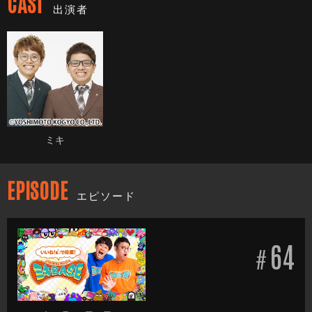
CAST
出演者
ミキ
EPISODE
エピソード
64
#