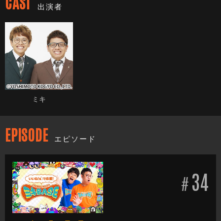
CAST
出演者
ミキ
EPISODE
エピソード
34
#