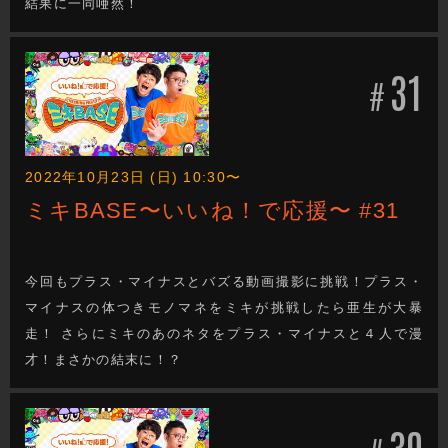
結果に一同唖然！
31
#
2022年10月23日 (日) 10:30〜
ミキBASE〜いいね！で応援〜 #31
今回もプラス・マイナスとバズる動画撮影に挑戦！プラス・
マイナスの体つきモノマネをミキが挑戦したら亜生が大暴
走！ さらにミキのあのネタをプラス・マイナスと４人で漫
才！まさかの結末に！？
30