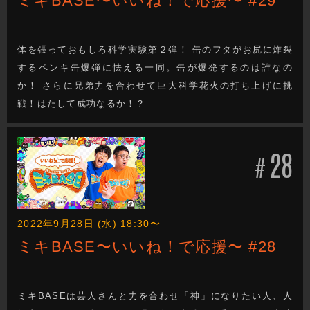
ミキBASE〜いいね！で応援〜 #29
体を張っておもしろ科学実験第２弾！ 缶のフタがお尻に炸裂
するペンキ缶爆弾に怯える一同。缶が爆発するのは誰なの
か！ さらに兄弟力を合わせて巨大科学花火の打ち上げに挑
戦！はたして成功なるか！？
28
#
2022年9月28日 (水) 18:30〜
ミキBASE〜いいね！で応援〜 #28
ミキBASEは芸人さんと力を合わせ「神」になりたい人、人