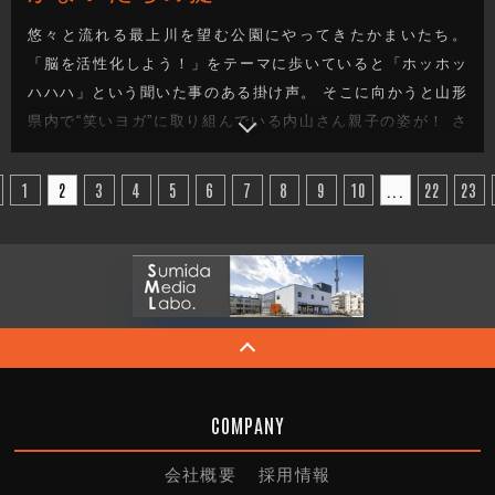
悠々と流れる最上川を望む公園にやってきたかまいたち。
「脳を活性化しよう！」をテーマに歩いていると「ホッホッ
ハハハ」という聞いた事のある掛け声。 そこに向かうと山形
県内で“笑いヨガ”に取り組んでいる内山さん親子の姿が！ さ
くらんぼヨガなど山形にちなんだ笑いヨガを体験した後、最
上川のカッパ伝説を聞いていると、なぜか公園にカッパが出
1
2
3
4
5
6
7
8
9
10
...
22
23
現？ 「つねこ」と名乗るカッパはどう見てもピンクかつらの
おじいさんだが…。
COMPANY
会社概要
採用情報