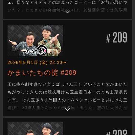
ェ。様々なアイディアの詰まったコーヒーに「お前が思いつ
いた？」とまさかの突如無礼タメ口。老舗蒲鉾店では鳥取県
初の総理大臣・石破総理にあやかった新商品を発見。「早く
食べないと商品名が変わる…」と国に対して突如風刺ボケ。
209
その他「弓道体験」にリアルねこ着ぐるみ男性が販売する焼
#
き芋が常温で「猫やなぁ」
2026年5月1日 (金) 22:30〜
かまいたちの掟 #209
玉に棒を刺す遊びと言えば…けん玉！ ということでかまいた
ちがやってきたのは競技用けん玉生産日本一のまち山形県長
井市。 けん玉激うま外国人のトム＆シェルビーと共にけん玉
遊び！ 30連大皿けん玉や山形名物「玉こん」型の巨大けん玉
など変わり種けん玉で遊んだ後は、かまいたち二人で腕前を
本格検定！ 器用な濱家にまさかの山内勝利！？ 最後はみんな
208
でけん玉対決！ 挑戦する技を決めるくじの中身が想像と違