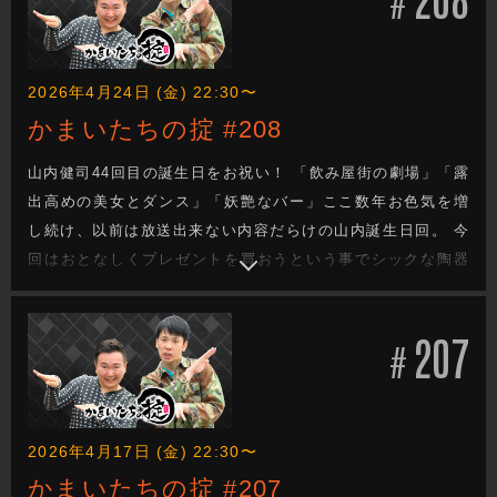
#
い…
2026年4月24日 (金) 22:30〜
かまいたちの掟 #208
山内健司44回目の誕生日をお祝い！ 「飲み屋街の劇場」「露
出高めの美女とダンス」「妖艶なバー」ここ数年お色気を増
し続け、以前は放送出来ない内容だらけの山内誕生日回。 今
回はおとなしくプレゼントを買おうという事でシックな陶器
店へ。 社長と共に商品をみていると、やって来たのは自称
「山形のアイドル」という息子。 金髪ヘアー、純白のダブル
207
スーツと蝶ネクタイという出で立ちで現れ、山内へ歌のプレ
#
ゼント。
2026年4月17日 (金) 22:30〜
かまいたちの掟 #207