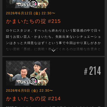
2026年6月12日 (金) 22:30〜
かまいたちの掟 #215
ロケにスタジオ、すべったら終わりという緊張感の中で日々
闘うお笑い芸人・かまいたち。失敗出来ないシチュエーショ
ンはきっと大得意なはず！という事で今回はやり直しがきか
ない芸術「墨絵」に挑戦！教えてくれるのは流暢な出雲弁と
関西弁を使いこなすバイリンガル墨絵講師の純子先生！楽し
い雰囲気で墨絵のレクチャーがスタート！と思いきやミスを
214
した山内の顔に墨を塗る純子先生。その後も失敗を続ける山
#
内の顔は墨だらけに…？
2026年6月5日 (金) 22:30〜
かまいたちの掟 #214