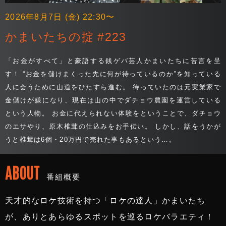
2026年8月7日 (金) 22:30〜
かまいたちの掟 #223
「お金がすべて」と豪語する銭ゲバ芸人かまいたちに苦言を呈
す！ “お金を儲けまくった先に何が待っているのか”を知っている
人に会うために山道をひたすら進む。 待っていたのは元実業家で
金儲けが嫌になり、現在は山の中でダチョウ農園を運営している
という人物。 お金に代えられない体験をということで、ダチョウ
のエサやり、原木椎茸の仕込みをお手伝い。 しかし、話をうかが
うと椎茸は6個・20万円で売れた事もあるという…。
ABOUT
番組概要
天才的なロケ技術を持つ「ロケの達人」かまいたち
が、ありとあらゆるスポットを巡るロケバラエティ！