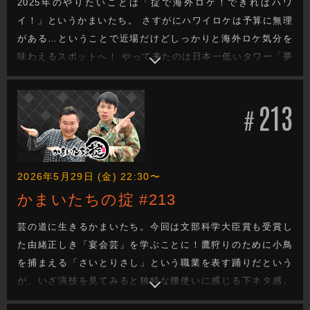
2025年のやりたいことは「掟で海外ロケ！できればハワ
イ！」というかまいたち。 さすがにハワイロケは予算に無理
がある…ということで近場だけどしっかりと海外ロケ気分を
味わえるスポットへ！ やって来たのは日本一低いタワー「夢
みなとタワー」にある日本海周辺の異国文化を体験できる施
設。 モンゴルの移動式住居「ゲル」に入り民族衣装を着用す
213
ると山内はまるでゲルの持ち主！ 韓国のこども遊びに熱狂！
#
最後はカニゲーム！？
2026年5月29日 (金) 22:30〜
かまいたちの掟 #213
芸の道に生きるかまいたち。今回は文部科学大臣賞も受賞し
た由緒正しき「宴会芸」を学ぶことに！鷹狩りのために小鳥
を捕まえる「さいとりさし」という職業を表す踊りだという
が、いざ演技を見てみると独特な腰使いに感じる下ネタ感。
早速演技を教わるも腰使いについては異様に厳しい先生。