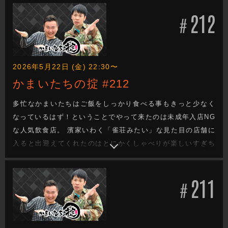
「もっとセクシーに！」と熱がはいる。最後は習得した芸を
212
ひとりずつ披露！しかし、安直に脱ごうとする山内を濱家が
#
制止。山内がとった策は?
2026年5月22日 (金) 22:30〜
かまいたちの掟 #212
多忙なかまいたちはご飯をしっかり食べる事もきっと少なく
なっているはず！ということでやって来たのは未成年入店NG
な人気飲食店。 濱家いわく「雀荘みたい」な見た目の店舗に
入ると出迎えてくれたのはとにかくしゃべりが楽しいすぎち
ゃん＆みやちゃんのオーバー70コンビ！ いざ、席に着けば次
から次へと出てくる料理の数々。炒めたフライパンそのまま
211
の焼うどんに、お好み焼き、カニ汁、タンにホルモン大皿6皿
#
の焼肉祭り！