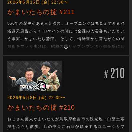
2026年5月15日 (金) 22:30〜
かまいたちの掟 #211
850年の歴史がある三朝温泉。オープニングは丸見えすぎる混
浴露天風呂から！ ロケハンの時には全裸の入浴客もいたとい
う事実にかまいたち驚愕。 そして、情緒豊かな昔ながらの温
泉街をブラり歩けば、昭和の香りがプンプン漂う娯楽場に到
着！ 射的に、手打ちパチンコ、そして今では全国さがしても
ほとんど残っていないというスマートボールを体験！ 娯楽に
210
はうるさいかまいたちが罰ゲームを賭けて対戦！負けたらパ
#
シりの真剣勝負！
2026年5月8日 (金) 22:30〜
かまいたちの掟 #210
おじさん芸人かまいたちが鳥取県倉吉市の観光地・白壁土蔵
群をぶらり散歩。店の中央に石臼が鎮座するユニークカフ