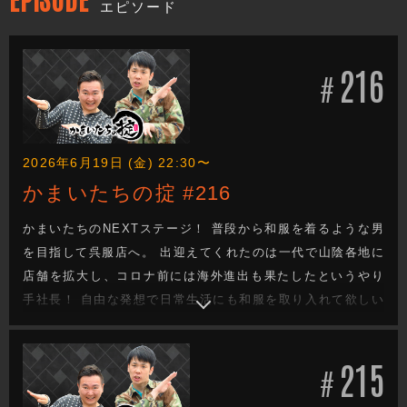
エピソード
216
#
2026年6月19日 (金) 22:30〜
かまいたちの掟 #216
かまいたちのNEXTステージ！ 普段から和服を着るような男
を目指して呉服店へ。 出迎えてくれたのは一代で山陰各地に
店舗を拡大し、コロナ前には海外進出も果たしたというやり
手社長！ 自由な発想で日常生活にも和服を取り入れて欲しい
とコーディネートの提案を受ける。 和服を着る事で心が落ち
着き、世界平和につながるという社長。 さらに“座禅”をする
215
ことで、邪念がなくなり、宇宙とつながり、新たな能力が開
#
花するという。