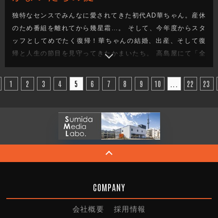
独特なセンスでみんなに愛されてきた初代AD華ちゃん。産休
のため番組を離れてから幾星霜…。 そして、今年度からスタ
ッフとしてめでたく復帰！華ちゃんの結婚、出産、そして復
帰と人生の節目を見守ってきたかまいたち。 高島屋にて「全
館どこでもロケOK」の許可を引っ提げて、何の祝いかはもは
やよく分からないがとにかくお祝いを買いに行く！ 一番希望
1
2
3
4
5
6
7
8
9
10
...
22
23
は除雪機？進むほどなぜか迷宮入りするロケ。キーワードは
「座り犬」。
COMPANY
会社概要
採用情報