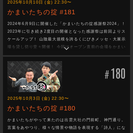
2025年10月10日 (金) 22:30〜
かまいたちの掟 #181
2024年6月9日に開催した「かまいたちの掟感謝祭2024」！
2023年に引き続き2度目の開催となった感謝祭は前回よりス
ケールアップ！ 山陰最大規模を誇るくにびきメッセ・大展示
場を貸し切り堂々開催！ 今回はオープン直前の会場をかまい
たちが視察！ホールイベント会場ではその大きさを体感し、
入場無料のフリーエリアにて出店ブースをチェック！ 山内・
180
同級生で濱家の親友、三代君のMakinaブースにまさかの山
#
内・元相方が？
2025年10月3日 (金) 22:30〜
かまいたちの掟 #180
かまいたちがやって来たのは出雲大社の門前町、神門通り。
言葉をあやつり、様々な情景や物語を表現する「詩人」にな