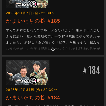
2025年11月7日 (金) 22:30〜
かまいたちの掟 #185
甘くて新鮮なとれたてフルーツをたべよう！ 東京ドームより
さらに広い、広大な敷地のフルーツ狩り農園にやってきたか
まいたち。 新鮮な「桑の実」や「ビワ」を味わうも、残念な
お知らせが…。今年は野鳥に食べつくされそれ以上の果物が
無いという！フルーツのお礼に野鳥を追い払うお手伝いを買
って出るかまいたち。ロケット花火を使った「銃」を放つ
184
と、その火の粉を盛大に浴びる山内。さらに、“バッタらしき
#
虫”にロケは大混乱！
2025年10月31日 (金) 22:30〜
かまいたちの掟 #184