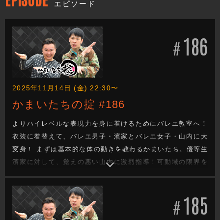
エピソード
186
#
2025年11月14日 (金) 22:30〜
かまいたちの掟 #186
よりハイレベルな表現力を身に着けるためにバレエ教室へ！
衣装に着替えて、バレエ男子・濱家とバレエ女子・山内に大
変身！ まずは基本的な体の動きを教わるかまいたち。優等生
濱家に対して、覚えの悪い山内に激烈指導！可動域の限界を
超えて、正しい姿勢を無理やり叩き込まれる…！ 最後は「白
鳥の湖」を披露。しっかりと演技をする濱家に対して、ボケ
185
倒した結果、スベり弾け飛んだ山内は顔が引きつり過ぎたモ
#
ンスターと化す…。