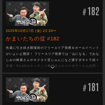
その他、準備運動として行うのは新時代のデスゲーム英語リ
182
トミックで「動物探し」！ また準備時間に濱家一休登場し客
#
席を罵倒！？
2025年10月17日 (金) 22:30〜
かまいたちの掟 #182
先週に引き続き開場前のフリーエリア視察＆ホールイベント
がいよいよ開演！ フリーエリア視察では「山になる」でおな
じみの楫屋さんやネクタイ芸じゅんじなど濃すぎキャラ続々
登場！SILASやティラミス専門店とのコラボブースも訪問！
ホールイベントのオープニングは大道芸人ジロー今村。3人で
大道芸に成功しないと感謝祭が始まらない？そして、昨年競
181
艇で大当たりを出した感謝祭の立役者・田中くん(フルネーム
#
NG)が久々の登場！