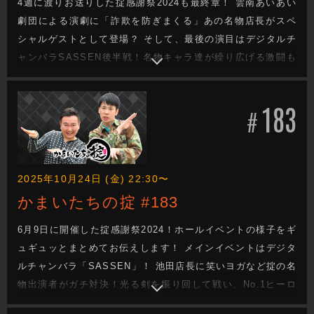
4週に渡りお送りした掟感謝祭2024も最終章！ 雲南あいあい
劇団による演劇に「詐欺を防ぎまくる」あの名物店長がスペ
シャルゲストとして登場？ そして、最後の演目はデジタルチ
ャンバラSASSEN後半戦！名物キャラ達が繰り広げる激闘も
いよいよ決着！ シードとして登場した山内が決勝戦へ…。対
戦相手は初めて登場した誰かよくわからないダンサー井上く
183
ん！ 山内は無事勝利して、よくわからないヤツの優勝を防ぐ
#
ことが出来るのか？
2025年10月24日 (金) 22:30〜
かまいたちの掟 #183
6月9日に開催した掟感謝祭2024！ホールイベントの様子をギ
ュギュッとまとめてお伝えします！ メインイベントはデジタ
ルチャンバラ「SASSEN」！ 池田店長に笑いヨガなど掟の名
物出演者がガチ対決！光る剣を振り回して戦い、No.1ヒーロ
ーを決定します！ ラストの新旧チャレンジマン対決は必見！