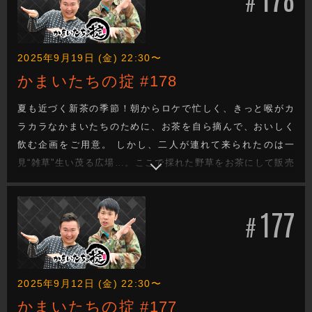
#
できるのか？
2025年9月19日 (金) 22:30〜
かまいたちの掟 #178
夏も近づく新茶の季節！朝からロケで忙しく、きっと喉がカ
ラカラなかまいたちのために、お茶を自ら摘んで、おいしく
飲む企画をご用意。 しかし、二人が連れて来られたのは一
見“雑草”生い茂る広場…。ここで採れた野草をお茶にして販売
しているという男性と一緒に「野草摘み」を開始！ 頭髪に効
く野草、腰痛に効く野草、精力増強する野草。様々な効能の
177
ある野草を収穫し、野草茶に！ 苦さと青臭さに悶絶する濱家
#
の頭髪に異変が？
2025年9月12日 (金) 22:30〜
かまいたちの掟 #177