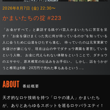
2026年8月7日 (金) 22:30〜
かまいたちの掟 #223
「お金がすべて」と豪語する銭ゲバ芸人かまいたちに苦言を呈
す！ “お金を儲けまくった先に何が待っているのか”を知っている
人に会うために山道をひたすら進む。 待っていたのは元実業家で
金儲けが嫌になり、現在は山の中でダチョウ農園を運営している
という人物。 お金に代えられない体験をということで、ダチョウ
のエサやり、原木椎茸の仕込みをお手伝い。 しかし、話をうかが
うと椎茸は6個・20万円で売れた事もあるという…。
ABOUT
番組概要
天才的なロケ技術を持つ「ロケの達人」かまいたち
が、ありとあらゆるスポットを巡るロケバラエティ！