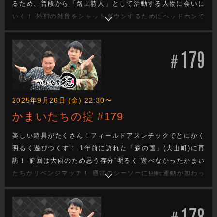
るため、普段から「路上詩人」として活動する人物に会いに
いく！ 外部の雑音をシャットダウンするためにヘッドホンで
懐かしのポップスを流し、詩を贈る人の顔をジックリながめ
た後に一気に書き上げる独特なスタイルの路上詩人。かまい
179
たちも挑戦し出来上がったのはミスターチルドレンの歌詞の
#
ような深い詩だった。
2025年9月26日 (金) 22:30〜
かまいたちの掟 #179
楽しい遊具がたくさん！フィールドアスレチックでとにかく
明るく遊びつくす！ 1年前に訪れた「森の国」(大山町)に再
訪！ 前回は大雨のため思う存分“明るく”遊べなかったかまい
たちがリベンジマッチ！ 通常のシーソーに回転運動が加わっ
たスリリングな「ロデオシーソー」では山内がガチ落下。網
の上にのりブランコのように揺れる「スイングスパイダー」
178
では支柱に激突。 果たして“とにかく明るく”遊び終える事が