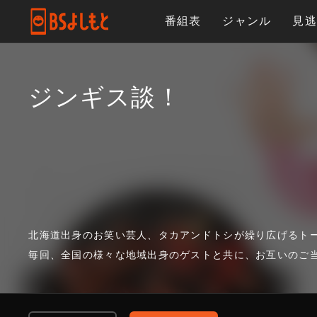
番組表
ジャンル
見
ジンギス談！
北海道出身のお笑い芸人、タカアンドトシが繰り広げるト
毎回、全国の様々な地域出身のゲストと共に、お互いのご