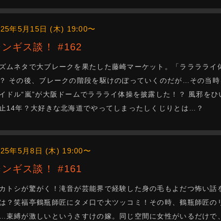
025年5月15日 (木) 19:00〜
ジンギス談！ #162
ズムネタで大ブレークを果たした藤崎マーケット。「ラララライ体
？ その後、ブレークの階段を駆けのぼっていくのだが…その当時
イドル“嵐”が大阪ドームでララライ体操を披露した！？ 風邪を
止14年？大好きな北海道でやってしまったしくじりとは…？
025年5月8日 (木) 19:00〜
ジンギス談！ #161
カトシが驚がく！滝音が芸能界で経験した身の毛もよだつ怖い話
は？笑福亭鶴瓶師匠にタメ口で大ツッコミ！その時、鶴瓶師匠の
…束縛が激しいというさすけの嫁。同じ空間に女性がいるだけで