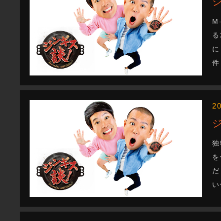
M
る
に
件
2
独
を
だ
い