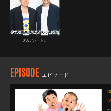
タカアンドトシ
EPISODE
エピソード
2
デ