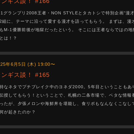
ジンギス談！ #166
-1グランプリ2008王者・NON STYLEとタカトシで特別企画“漫
2組に、テーマに沿って愛する漫才を語ってもらう。 まずは、漫才
もM-1優勝前後が地獄だったという。 そこには王者ならではの地
とは！？
025年6月5日 (木) 19:00〜
ジンギス談！ #165
特なネタでプチブレイク中のヨネダ2000。5年目ということも
伝授してもらう！ということで、札幌の二条市場で、ベタな情報
ったが、夕張メロンや海鮮丼を堪能し、食リポもなんなくこなし
何が起きたのか？