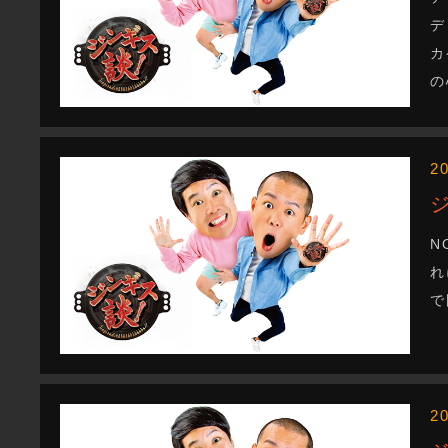
デ
カ
の
2
N
れ
で
2