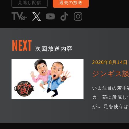
見逃し配信
過去の放送
NEXT
次回放送内容
2026年8月14日 
ジンギス談
いま注目の若手
カー部に所属し
が… 足を使う