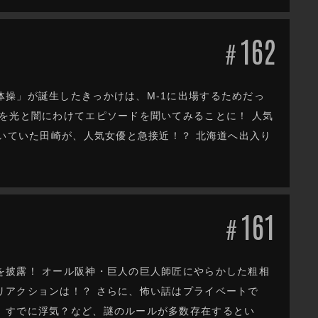
162
#
操」が誕生したきっかけは、M-1に出場するためだっ
を光と闇にわけてエピソードを聞いてみることに！ 人気
ひいていた田崎が、人気女優と急接近！？ 北海道へ出入り
161
#
を披露！ オール阪神・巨人の巨人師匠にやらかした粗相
リアクションは！？ さらに、怖い話はプライベートで
、すでに浮気？など、謎のルールが多数存在するとい