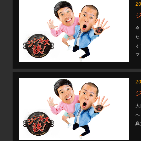
2
今
た
オ
マ
2
大
へ
真