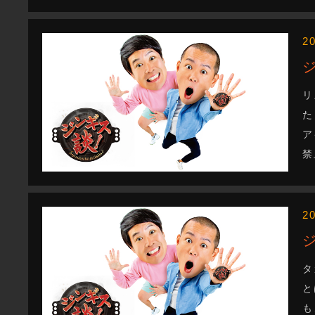
2
リ
た
ア
禁
2
タ
と
も