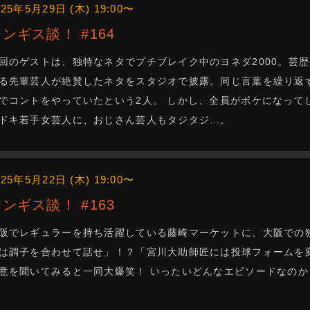
025年5月29日 (木) 19:00〜
ジンギス談！ #164
回のゲストは、独特なネタでプチブレイク中のヨネダ2000。芸
る先輩芸人が絶賛したネタをスタジオで披露。同じ言葉を繰り返
でコントをやっていたという2人。 しかし、全員がボケになって
ドキ若手女芸人に、おじさん芸人もタジタジ…。
025年5月22日 (木) 19:00〜
ジンギス談！ #163
阪でレギュラーを持ち活躍している藤崎マーケットに、大阪での
は調子を合わせて話せ」！？「宮川大助師匠には投球フォームを
意を聞いてみると一同大爆笑！ いったいどんなエピソードなのか