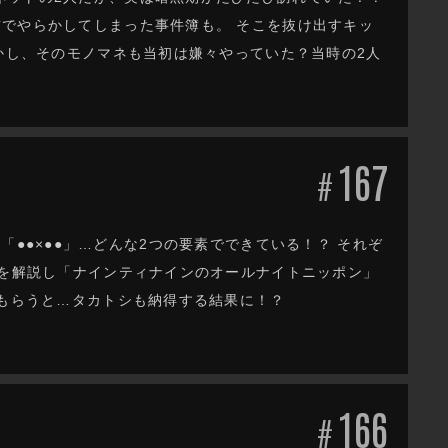
でやらかしてしまった事件簿も。 そこを抜け出すキッ
しかし、そのモノマネも当初は嫌々やっていた？当時の2人
167
#
漫才は「●●×●●」…どんな2つの要素でできている！？ それぞ
1を解説し「ナインティナインのオールナイトニッポン」
てもらうと…タカトシも納得する結果に！？
166
#