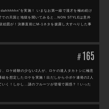
才dahhhhhn”を実施！ いまなお第一線で漫才を極め続け
での天国と地獄を聞いてみると…NON STYLEは意外
獄絵図が！決勝直前にM-1ネタを披露し大すべりした事
165
#
あり、ロケ経験の少ない2人が、ロケの達人タカトシに極意
番組を想定したロケを実施！出だしから小ボケ連発の2人
ていく！しかし…謎のフルーツが登場で困惑？！いった