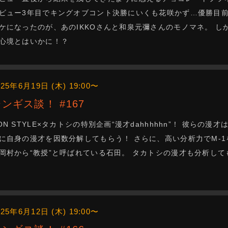
ビュー3年目でキングオブコント決勝にいくも花咲かず…優勝目前
ケになったのが、あのIKKOさんと和泉元彌さんのモノマネ。 
心境とはいかに！？
025年6月19日 (木) 19:00〜
ジンギス談！ #167
ON STYLE×タカトシの特別企画“漫才dahhhhhn”！ 彼らの
に自身の漫才を因数分解してもらう！ さらに、高い分析力でM-
岡村から“教授”と呼ばれている石田。 タカトシの漫才も分析し
025年6月12日 (木) 19:00〜