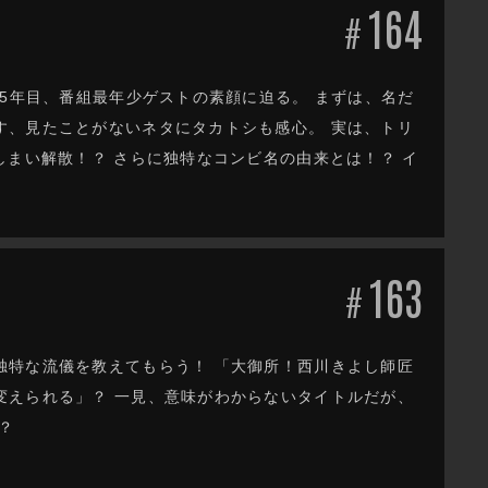
164
#
歴5年目、番組最年少ゲストの素顔に迫る。 まずは、名だ
す、見たことがないネタにタカトシも感心。 実は、トリ
しまい解散！？ さらに独特なコンビ名の由来とは！？ イ
163
#
独特な流儀を教えてもらう！ 「大御所！西川きよし師匠
変えられる」？ 一見、意味がわからないタイトルだが、
？