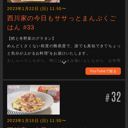
nisikawa_manpukugohan）
2023年1月22日 (日) 11:55〜
西川家の今日もササっとまんぷくご
はん #33
【鱈と冬野菜のグラタン】
めんどくさくない程度の難易度で、誰でも真似できてちょっ
と気分が上がるお料理”をお届けいたします。
おしゃべりしながら、時にはつまみ食いもしながら、お年寄
りからお子様まで家族みんなが喜ぶまんぷく感のある一品を
YouTubeで観る
作ります。
西川かの子さんの創意工夫を凝らしたレシピは必見！ 全国各
地の食材をどのように調理していくか、ぜひご覧ください。
32
#
完成した料理は番組公式Instagramに掲載しますので、こちら
もチェックしてください。（アカウント名：
nisikawa_manpukugohan）
2023年1月15日 (日) 11:55〜