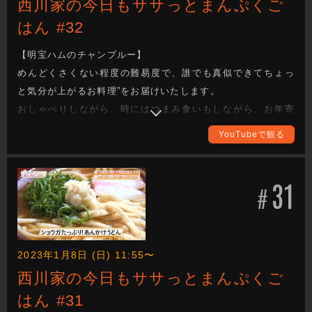
西川家の今日もササっとまんぷくご
はん #32
【明宝ハムのチャンプルー】
めんどくさくない程度の難易度で、誰でも真似できてちょっ
と気分が上がるお料理”をお届けいたします。
おしゃべりしながら、時にはつまみ食いもしながら、お年寄
りからお子様まで家族みんなが喜ぶまんぷく感のある一品を
YouTubeで観る
作ります。
西川かの子さんの創意工夫を凝らしたレシピは必見！ 全国各
地の食材をどのように調理していくか、ぜひご覧ください。
31
#
完成した料理は番組公式Instagramに掲載しますので、こちら
もチェックしてください。（アカウント名：
nisikawa_manpukugohan）
2023年1月8日 (日) 11:55〜
西川家の今日もササっとまんぷくご
はん #31