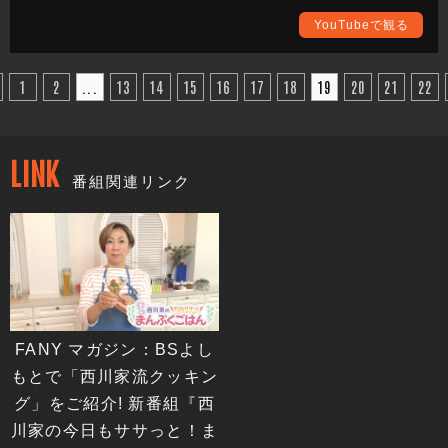
りからお子様まで家族みんなが喜ぶまんぷく感のある一品を
YouTubeで観る
作ります。
西川かの子さんの創意工夫を凝らしたレシピは必見！ 全国各
1
2
...
13
14
15
16
17
18
19
20
21
22
地の食材をどのように調理していくか、ぜひご覧ください。
完成した料理は番組公式Instagramに掲載しますので、こちら
もチェックしてください。（アカウント名：
LINK
nisikawa_manpukugohan）
番組関連リンク
FANY マガジン：BSよし
もとで「西川家流クッキン
グ」をご紹介! 新番組『西
川家の今日もササっと！ま