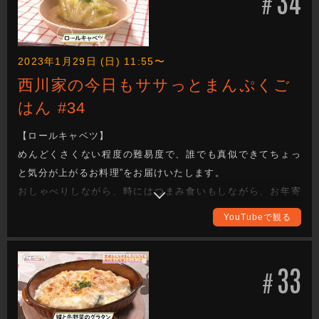
34
#
2023年1月29日 (日) 11:55〜
西川家の今日もササっとまんぷくご
はん #34
【ロールキャベツ】
めんどくさくない程度の難易度で、誰でも真似できてちょっ
と気分が上がるお料理”をお届けいたします。
おしゃべりしながら、時にはつまみ食いもしながら、お年寄
りからお子様まで家族みんなが喜ぶまんぷく感のある一品を
YouTubeで観る
作ります。
西川かの子さんの創意工夫を凝らしたレシピは必見！ 全国各
地の食材をどのように調理していくか、ぜひご覧ください。
33
#
完成した料理は番組公式Instagramに掲載しますので、こちら
もチェックしてください。（アカウント名：