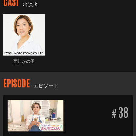
CAST
出演者
西川かの子
EPISODE
エピソード
38
#