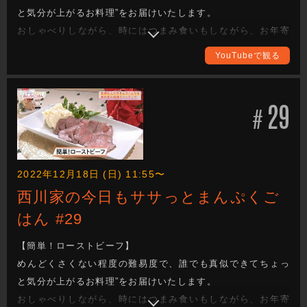
と気分が上がるお料理”をお届けいたします。
おしゃべりしながら、時にはつまみ食いもしながら、お年寄
りからお子様まで家族みんなが喜ぶまんぷく感のある一品を
YouTubeで観る
作ります。
西川かの子さんの創意工夫を凝らしたレシピは必見！ 全国各
地の食材をどのように調理していくか、ぜひご覧ください。
29
#
完成した料理は番組公式Instagramに掲載しますので、こちら
もチェックしてください。（アカウント名：
nisikawa_manpukugohan）
2022年12月18日 (日) 11:55〜
西川家の今日もササっとまんぷくご
はん #29
【簡単！ローストビーフ】
めんどくさくない程度の難易度で、誰でも真似できてちょっ
と気分が上がるお料理”をお届けいたします。
おしゃべりしながら、時にはつまみ食いもしながら、お年寄