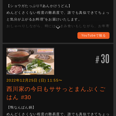
【ショウガたっぷり!!あんかけうどん】
めんどくさくない程度の難易度で、誰でも真似できてちょっ
と気分が上がるお料理”をお届けいたします。
おしゃべりしながら、時にはつまみ食いもしながら、お年寄
りからお子様まで家族みんなが喜ぶまんぷく感のある一品を
YouTubeで観る
作ります。
西川かの子さんの創意工夫を凝らしたレシピは必見！ 全国各
地の食材をどのように調理していくか、ぜひご覧ください。
30
#
完成した料理は番組公式Instagramに掲載しますので、こちら
もチェックしてください。（アカウント名：
nisikawa_manpukugohan）
2022年12月25日 (日) 11:55〜
西川家の今日もササっとまんぷくご
はん #30
【鴨なんばん鍋】
めんどくさくない程度の難易度で、誰でも真似できてちょっ