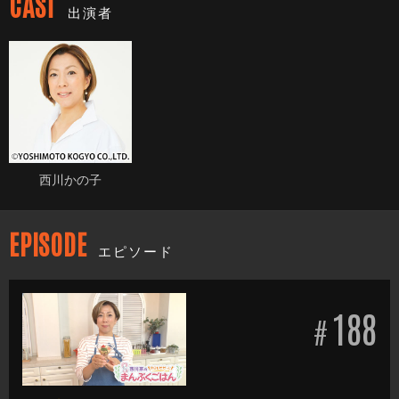
CAST
出演者
西川かの子
EPISODE
エピソード
188
#