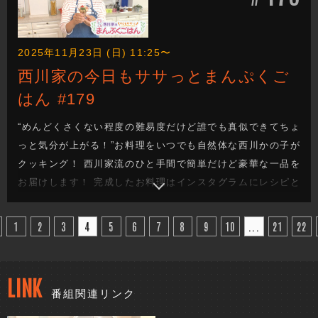
2025年11月23日 (日) 11:25〜
西川家の今日もササっとまんぷくご
はん #179
“めんどくさくない程度の難易度だけど誰でも真似できてちょ
っと気分が上がる！”お料理をいつでも自然体な西川かの子が
クッキング！ 西川家流のひと手間で簡単だけど豪華な一品を
お届けします！ 完成したお料理はインスタグラムにレシピと
一緒にあげていきます！
1
2
3
4
5
6
7
8
9
10
...
21
22
LINK
番組関連リンク