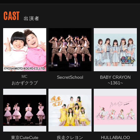
CAST
出演者
MC
SecretSchool
BABY CRAYON
おかずクラブ
~1361~
東京CuteCute
疾走クレヨン
HULLABALOO