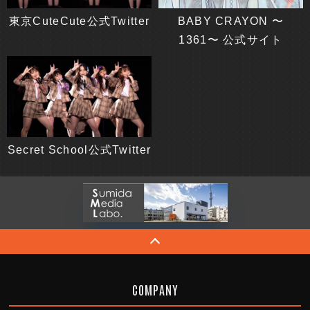
東京CuteCute公式Twitter
BABY CRAYON 〜
1361〜 公式サイト
Secret School公式Twitter
COMPANY