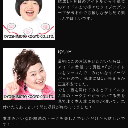
結成1ヶ月目のアイドルから年単位
のアイドルまで様々なタイプのグル
ープが出るので応援しながら見て楽
しんでほしいです。
ゆいP
最初にこのお話をいただいた時は、
アイドル番組って男性MCがアイド
ルをツッコんで…みたいなイメージ
だったので、私達にMCが務まるか
正直不安でした。
でも、蓋を開けてみるとアイドルさ
ん達のトーク力やがっついてる姿を
見て凄く本人達に興味が湧いて、気
付いたらあっという間に収録が終わってました！
友達みたいな距離感のトークを楽しんでいただけたら嬉しいで
す！！！