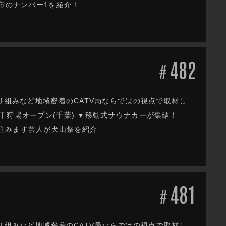
市のナンバー1を紹介！
482
#
り組みなど地域密着のCATV局ならではの視点で取材し
干狩場オープン(千葉) ▼移動式サウナカーが集結！
知県住みます芸人が犬山祭を紹介
481
#
り組みなど地域密着のCATV局ならではの視点で取材し