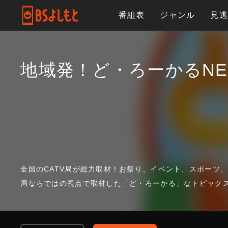
番組表
ジャンル
見
地域発！ど・ろーかるNE
全国のCATV局が総力取材！お祭り、イベント、スポーツ、
局ならではの視点で取材した「ど・ろーかる」なトピック