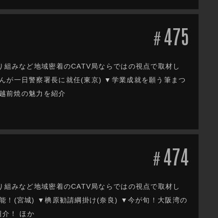
475
#
り組みなど地域密着のCATV局ならではの視点で取材し
んが一日警察署長に就任(東京) ▼学業成就を願う筆まつ
が越前焼の魅力を紹介
474
#
り組みなど地域密着のCATV局ならではの視点で取材し
！(宮城) ▼椣原勧請綱掛け(奈良) ▼今が旬！大阪湾の
紹介！ ほか