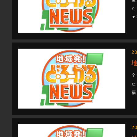
た
▼
2
全
た
福
2