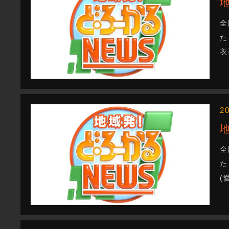
全
た
衣
2
全
た
(