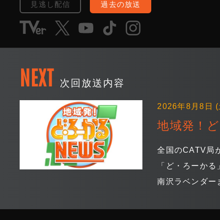
見逃し配信
過去の放送
NEXT
次回放送内容
2026年8月8日 (
地域発！ど・
全国のCATV
「ど・ろーかる
南沢ラベンダーま