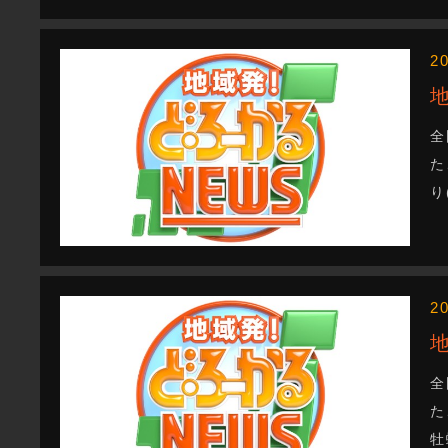
2
全
た
り
2
全
た
牡