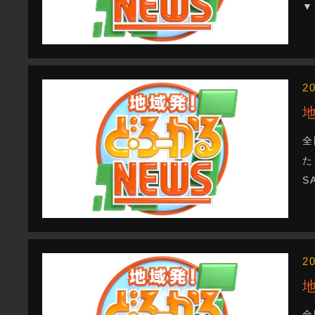
▼
2
全
た
S
2
全