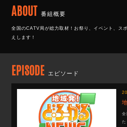
ABOUT
番組概要
全国のCATV局が総力取材！お祭り、イベント、ス
えします！
EPISODE
エピソード
2
全
た