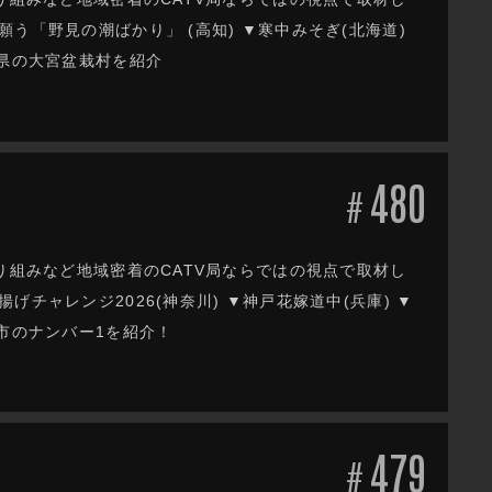
う「野見の潮ばかり」 (高知) ▼寒中みそぎ(北海道)
玉県の大宮盆栽村を紹介
480
#
り組みなど地域密着のCATV局ならではの視点で取材し
チャレンジ2026(神奈川) ▼神戸花嫁道中(兵庫) ▼
市のナンバー1を紹介！
479
#