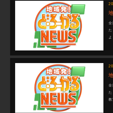
2
全
た
よ
2
全
た
教