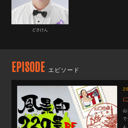
どさけん
EPISODE
エピソード
2
山
で
ん