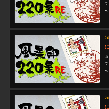
で
ん
2
山
で
ん
2