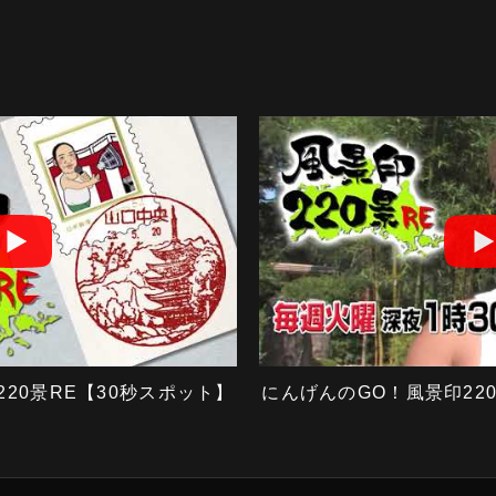
20景RE【30秒スポット】
にんげんのGO！風景印22