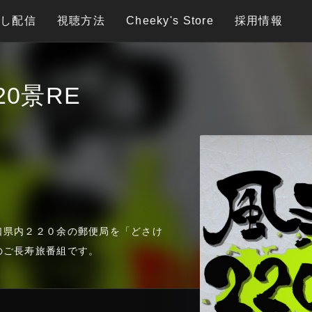
逃し配信
視聴方法
Cheeky's Store
採用情報
0景RE
口県内２２０余の郵便局を「どさけ
のご長寿旅番組です。