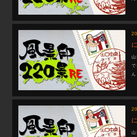
2
山
で
ん
2
山