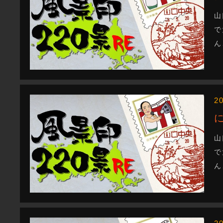
山
で
ん
2
山
で
ん