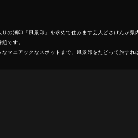
入りの消印「風景印」を求めて住みます芸人どさけんが県
番組です。
うなマニアックなスポットまで、風景印をたどって旅すれ