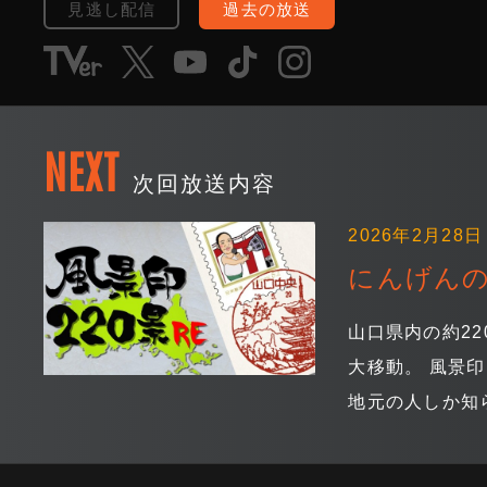
見逃し配信
過去の放送
NEXT
次回放送内容
2026年2月28日 
にんげんの
山口県内の約2
大移動。 風景
地元の人しか知