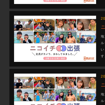
2
地
ル
い
す
2
地
ル