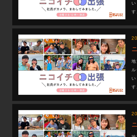
い
す
2
地
ル
い
す
2
地