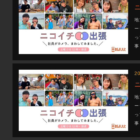
地
ー
っ
事
2
地
ー
っ
事