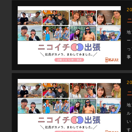
2
地
ー
っ
事
2
地
ル
い
す