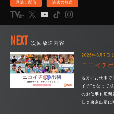
見逃し配信
過去の放送
NEXT
次回放送内容
2026年8月7日 (
ニコイチ出
地方にお仕事で
イチ”となって
のお仕事も垣間
知＆東京出張に密