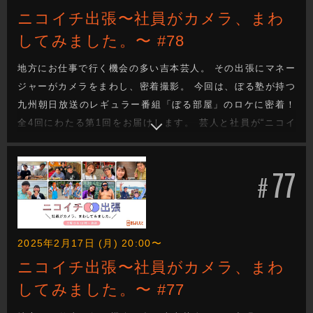
ニコイチ出張〜社員がカメラ、まわ
してみました。〜 #78
地方にお仕事で行く機会の多い吉本芸人。 その出張にマネー
ジャーがカメラをまわし、密着撮影。 今回は、ぼる塾が持つ
九州朝日放送のレギュラー番組「ぼる部屋」のロケに密着！
全4回にわたる第1回をお届けします。 芸人と社員が“ニコイ
チ”となって成り立っているのが吉本興業のお仕事。 その距離
感で織りなされる会話や、芸人のオフの顔、吉本興業社員の
77
お仕事も垣間見れます。
#
2025年2月17日 (月) 20:00〜
ニコイチ出張〜社員がカメラ、まわ
してみました。〜 #77