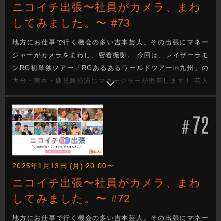
ニコイチ出張〜社員がカメラ、まわ
してみました。〜 #73
地方にお仕事で行く機会の多い吉本芸人。その出張にマネー
ジャーがカメラをまわし、密着撮影。 今回は、レイザーラモ
ンRG初単独ツアー「RGあるあるワールドツアーin九州」の
大分・熊本・鹿児島公演にマネージャーが密着します！ 芸人
と社員が“ニコイチ”となって成り立っているのが吉本興業のお
仕事。その距離感で織りなされる会話や、芸人のオフの顔、
72
吉本興業社員のお仕事も垣間見れます。(後編)
#
2025年1月13日 (月) 20:00〜
ニコイチ出張〜社員がカメラ、まわ
してみました。〜 #72
地方にお仕事で行く機会の多い吉本芸人。その出張にマネー