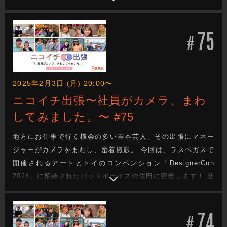
て成り立っているのが吉本興業のお仕事。その距離感で織り
なされる会話や、芸人のオフの顔、吉本興業社員のお仕事も
75
垣間見れます。(前編)
#
2025年2月3日 (月) 20:00〜
ニコイチ出張〜社員がカメラ、まわ
してみました。〜 #75
地方にお仕事で行く機会の多い吉本芸人。その出張にマネー
ジャーがカメラをまわし、密着撮影。 今回は、ラスベガスで
開催されるアートとトイのコンベンション「DesignerCon
2024」に招待されたバッドボーイズの佐田に密着します！ 芸
人と社員が“ニコイチ”となって成り立っているのが吉本興業の
お仕事。その距離感で織りなされる会話や、芸人のオフの
74
顔、吉本興業社員のお仕事も垣間見れます。(後編)
#