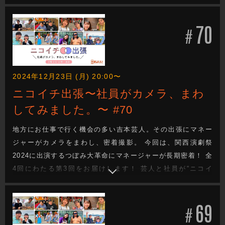
チ”となって成り立っているのが吉本興業のお仕事。その距離
感で織りなされる会話や、芸人のオフの顔、吉本興業社員の
70
お仕事も垣間見れます。
#
2024年12月23日 (月) 20:00〜
ニコイチ出張〜社員がカメラ、まわ
してみました。〜 #70
地方にお仕事で行く機会の多い吉本芸人。その出張にマネー
ジャーがカメラをまわし、密着撮影。 今回は、関西演劇祭
2024に出演するつぼみ大革命にマネージャーが長期密着！ 全
4回にわたる第3回をお届けします！ 芸人と社員が“ニコイ
チ”となって成り立っているのが吉本興業のお仕事。その距離
感で織りなされる会話や、芸人のオフの顔、吉本興業社員の
69
お仕事も垣間見れます。
#