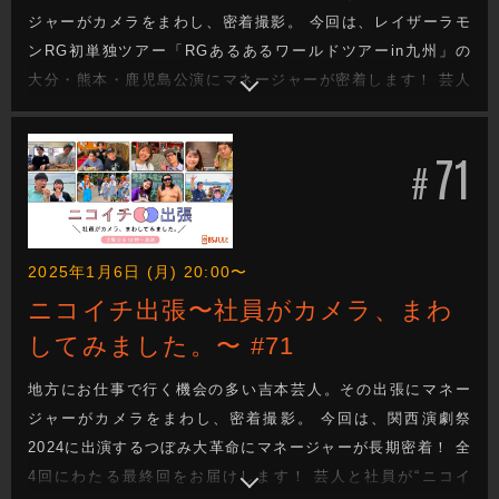
ジャーがカメラをまわし、密着撮影。 今回は、レイザーラモ
ンRG初単独ツアー「RGあるあるワールドツアーin九州」の
大分・熊本・鹿児島公演にマネージャーが密着します！ 芸人
と社員が“ニコイチ”となって成り立っているのが吉本興業のお
仕事。その距離感で織りなされる会話や、芸人のオフの顔、
71
吉本興業社員のお仕事も垣間見れます。(前編)
#
2025年1月6日 (月) 20:00〜
ニコイチ出張〜社員がカメラ、まわ
してみました。〜 #71
地方にお仕事で行く機会の多い吉本芸人。その出張にマネー
ジャーがカメラをまわし、密着撮影。 今回は、関西演劇祭
2024に出演するつぼみ大革命にマネージャーが長期密着！ 全
4回にわたる最終回をお届けします！ 芸人と社員が“ニコイ