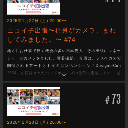
2025年1月27日 (月) 20:00〜
ニコイチ出張〜社員がカメラ、まわ
してみました。〜 #74
地方にお仕事で行く機会の多い吉本芸人。その出張にマネー
ジャーがカメラをまわし、密着撮影。 今回は、ラスベガスで
開催されるアートとトイのコンベンション「DesignerCon
2024」に招待されたバッドボーイズの佐田に密着します！ 芸
人と社員が“ニコイチ”となって成り立っているのが吉本興業の
お仕事。その距離感で織りなされる会話や、芸人のオフの
73
顔、吉本興業社員のお仕事も垣間見れます。(前編)
#
2025年1月20日 (月) 20:00〜