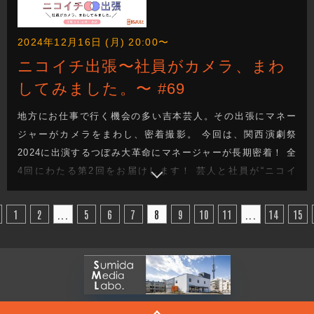
2024年12月16日 (月) 20:00〜
ニコイチ出張〜社員がカメラ、まわ
してみました。〜 #69
地方にお仕事で行く機会の多い吉本芸人。その出張にマネー
ジャーがカメラをまわし、密着撮影。 今回は、関西演劇祭
2024に出演するつぼみ大革命にマネージャーが長期密着！ 全
4回にわたる第2回をお届けします！ 芸人と社員が“ニコイ
チ”となって成り立っているのが吉本興業のお仕事。その距離
感で織りなされる会話や、芸人のオフの顔、吉本興業社員の
1
2
...
5
6
7
8
9
10
11
...
14
15
お仕事も垣間見れます。