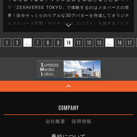
▽「ZEXAVERSE TOKYO」で体験するのはメタバースの世
界！自分そっくりのリアルな3Dアバターを作成してオリジナ
ルメタバース空間「ゼクサバース エジプト」を旅する！ピラ
ミッドをジャンプで登る！？ ▽最後の乾杯は「アバターパブ
リックスナック」へ！アバター店員との楽しいやり取りでお
1
2
...
7
8
9
10
11
12
13
...
16
17
酒が進む！ ▽今週もガレッジセールのゆるり旅をお届けしま
す
COMPANY
会社概要
採用情報
番組について