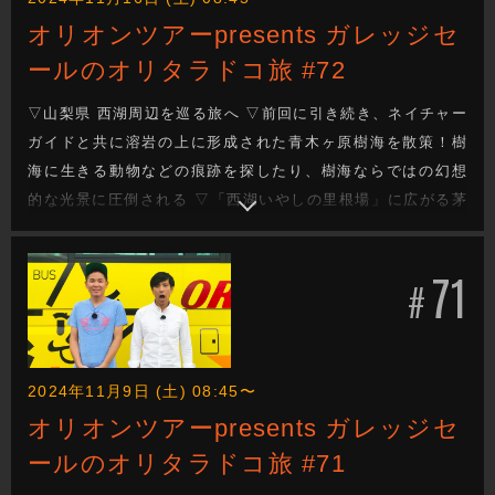
オリオンツアーpresents ガレッジセ
ールのオリタラドコ旅 #72
▽山梨県 西湖周辺を巡る旅へ ▽前回に引き続き、ネイチャー
ガイドと共に溶岩の上に形成された青木ヶ原樹海を散策！樹
海に生きる動物などの痕跡を探したり、樹海ならではの幻想
的な光景に圧倒される ▽「西湖いやしの里根場」に広がる茅
葺集落を眺めながら人気のお団子をいただく。旅の思い出を
込めた作品づくりも！最後は地ビールとおつまみで乾杯！ ▽
71
今週もガレッジセールのゆるり旅をお届けします
#
2024年11月9日 (土) 08:45〜
オリオンツアーpresents ガレッジセ
ールのオリタラドコ旅 #71