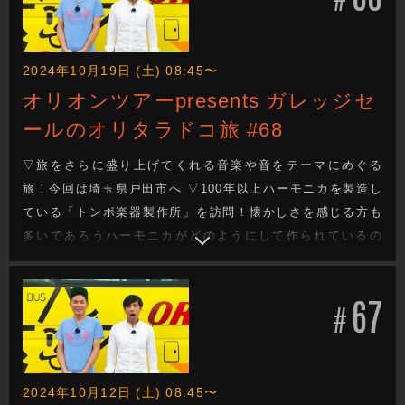
2024年10月19日 (土) 08:45〜
オリオンツアーpresents ガレッジセ
ールのオリタラドコ旅 #68
▽旅をさらに盛り上げてくれる音楽や音をテーマにめぐる
旅！今回は埼玉県戸田市へ ▽100年以上ハーモニカを製造し
ている「トンボ楽器製作所」を訪問！懐かしさを感じる方も
多いであろうハーモニカがどのようにして作られているの
か、その工程を見学する。一つ一つ丁寧な手作業で作られる
光景にガレッジも感動！ ▽ガレッジがハーモニカでのセッシ
67
ョンにも挑戦！ ▽今週もガレッジセールのゆるり旅をお届け
#
します
2024年10月12日 (土) 08:45〜