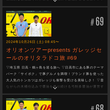
クリームもいただきます！ ▽鶴ヶ島市で40年以上続く酒屋
「キングショップ誠屋」で日本酒の飲みくらべを楽しむ ▽今
69
週もガレッジセールのゆるり旅をお届けします
#
2024年10月26日 (土) 08:45〜
オリオンツアーpresents ガレッジセ
ールのオリタラドコ旅 #69
▽埼玉県 日高・鶴ヶ島を巡る旅へ ▽日高市にある豚のテーマ
パーク「サイボク」で豚グルメを満喫！ブランド豚を使った
大人気のトンカツはガレッジも衝撃を受ける美味しさ！ ▽昔
ながらの木桶仕込みで醤油を造り続ける弓削多醤油が運営す
る「醤遊王国」を見学。木桶が生み出す醤油の美味しさのヒ
ミツとは…？ ▽今週もガレッジセールのゆるり旅をお届けし
68
ます
#