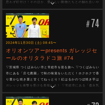
思わず釘付け！そのほか、愛らしい動物たちとの触れ合いや
大人気！露天風呂につかるカピバラも登場！ ▽今週もガレッ
ジセールのゆるり旅をお届けします
74
#
2024年11月30日 (土) 08:45〜
オリオンツアーpresents ガレッジセ
ールのオリタラドコ旅 #74
▽茨城県 つくばみらい市と常総市を巡る旅へ ▽つくばみらい
市にある「庄七農園」で秋の味覚をいただく！ホクホクで香
り豊かな焼き栗と甘くてねっとり！紅はるかのつぼ焼き芋は
ガレッジも衝撃を受ける美味しさ！ ▽常総市にある「森永乳
業」の利根工場「Morinaga Smile Factory」を見学！2人の
お気に入り商品登場で好き好きアピール合戦勃発！？ ▽今週
もガレッジセールのゆるり旅をお届けします