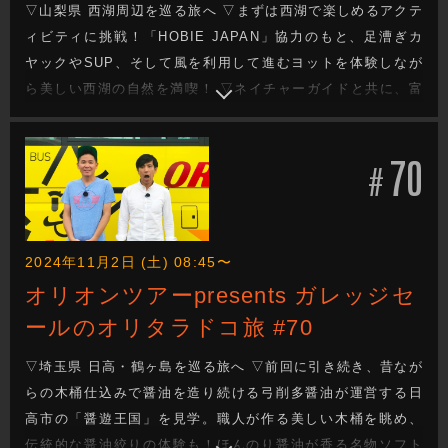
▽山梨県 西湖周辺を巡る旅へ ▽まずは西湖で楽しめるアクテ
ィビティに挑戦！「HOBIE JAPAN」協力のもと、足漕ぎカ
ヤックやSUP、そして風を利用して進むヨットを体験しなが
ら美しい西湖の自然を満喫！ ▽ネイチャーガイドと共に、富
士山の麓に広がる青木ヶ原樹海の散策へ！樹海ならではの幻
想的な光景にガレッジも心奪われる ▽今週もガレッジセール
70
のゆるり旅をお届けします
#
2024年11月2日 (土) 08:45〜
オリオンツアーpresents ガレッジセ
ールのオリタラドコ旅 #70
▽埼玉県 日高・鶴ヶ島を巡る旅へ ▽前回に引き続き、昔なが
らの木桶仕込みで醤油を造り続ける弓削多醤油が運営する日
高市の「醤遊王国」を見学。職人が作る美しい木桶を眺め、
伝統的な醤油絞りの体験も！ほんのり醤油が香る名物ソフト