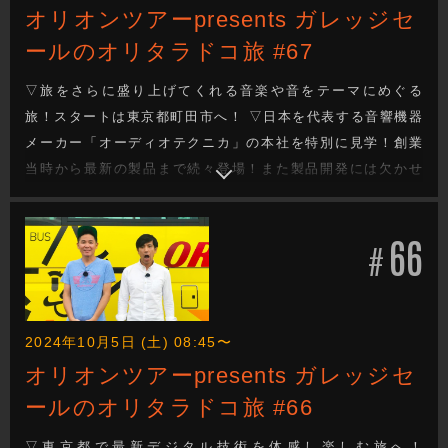
オリオンツアーpresents ガレッジセ
ールのオリタラドコ旅 #67
▽旅をさらに盛り上げてくれる音楽や音をテーマにめぐる
旅！スタートは東京都町田市へ！ ▽日本を代表する音響機器
メーカー「オーディオテクニカ」の本社を特別に見学！創業
当時から最新の製品まで続々登場！また製品開発には欠かせ
ない特殊な部屋を見学。異様な空間にガレッジも大興奮！ ▽
手作業による製造工程では匠の技の数々に驚愕！ ▽今週もガ
66
レッジセールのゆるり旅をお届けします
#
2024年10月5日 (土) 08:45〜
オリオンツアーpresents ガレッジセ
ールのオリタラドコ旅 #66
▽東京都で最新デジタル技術を体感し楽しむ旅へ！