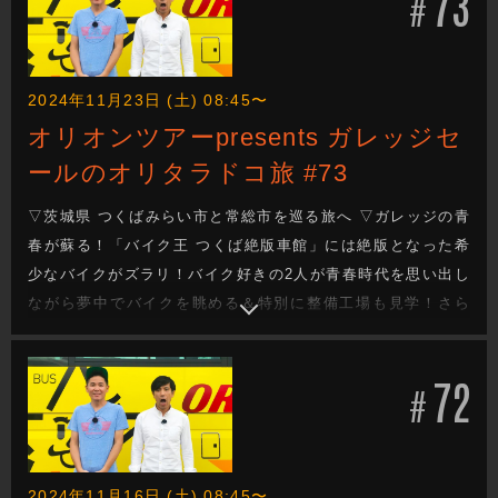
73
#
2024年11月23日 (土) 08:45〜
オリオンツアーpresents ガレッジセ
ールのオリタラドコ旅 #73
▽茨城県 つくばみらい市と常総市を巡る旅へ ▽ガレッジの青
春が蘇る！「バイク王 つくば絶版車館」には絶版となった希
少なバイクがズラリ！バイク好きの2人が青春時代を思い出し
ながら夢中でバイクを眺める＆特別に整備工場も見学！さら
に憧れの絶版車に試乗体験！エンジンの鼓動を感じた2人は大
興奮で走り出す！ ▽今週もガレッジセールのゆるり旅をお届
72
けします
#
2024年11月16日 (土) 08:45〜