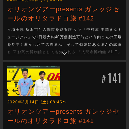
オリオンツアーpresents ガレッジセ
ールのオリタラドコ旅 #142
▽埼玉県 所沢市と入間市を巡る旅へ ▽「中村屋 中華まんミ
ュージアム」で1日最大約40万個製造可能という肉まんの工場
を見学！蒸かしたての肉まん、そして特別にあんまんの試食
も ▽お茶の博物館としても知られる 「入間市博物館 ALIT」
で入間市の名産品 ”狭山茶”について学ぶ&レストラン「茶処
一煎」で狭山茶を使った料理を堪能！最後は狭山茶ハイで乾
141
杯 ▽今週もガレッジセールのゆるり旅をお届けします
#
2026年3月14日 (土) 08:45〜
オリオンツアーpresents ガレッジセ
ールのオリタラドコ旅 #141