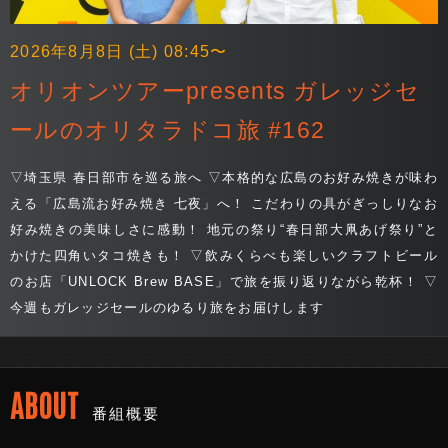
2026年8月8日 (土) 08:45〜
オリオンツアーpresents ガレッジセ
ールのオリタラドコ旅 #162
▽埼玉県 春日部市を巡る旅へ ▽本格的な広島のお好み焼きが味わ
える「広島流お好み焼き 七夜」へ！ こだわりの具がぎっしりなお
好み焼きの美味しさに感動！ 地元の祭り“春日部大凧あげ祭り”と
かけた四角いタコ焼きも！ ▽飲みくらべも楽しいクラフトビール
のお店「UNLOCK Brew BASE」で旅を振り返りながら乾杯！ ▽
今週もガレッジセールのゆるり旅をお届けします
ABOUT
番組概要