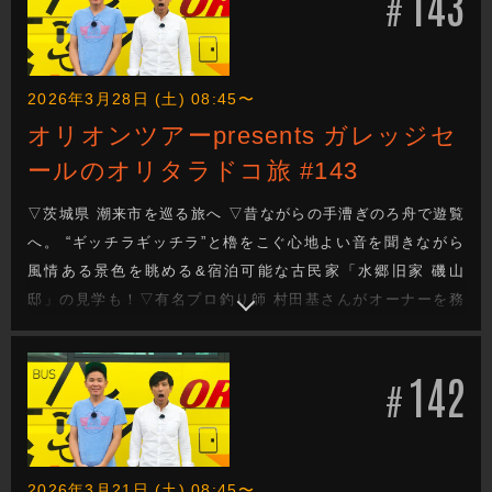
143
#
2026年3月28日 (土) 08:45〜
オリオンツアーpresents ガレッジセ
ールのオリタラドコ旅 #143
▽茨城県 潮来市を巡る旅へ ▽昔ながらの手漕ぎのろ舟で遊覧
へ。 “ギッチラギッチラ”と櫓をこぐ心地よい音を聞きながら
風情ある景色を眺める&宿泊可能な古民家「水郷旧家 磯山
邸」の見学も！▽有名プロ釣り師 村田基さんがオーナーを務
める「潮来つり具センター」へ！村田プロの登場に釣り好き
川田も終始ウキウキ♪ ▽今週もガレッジセールのゆるり旅を
142
お届けします
#
2026年3月21日 (土) 08:45〜