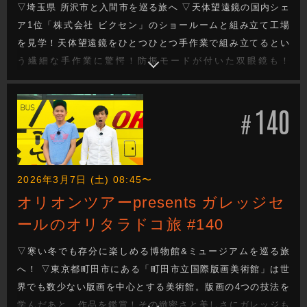
▽埼玉県 所沢市と入間市を巡る旅へ ▽天体望遠鏡の国内シェ
ア1位「株式会社 ビクセン」のショールームと組み立て工場
を見学！天体望遠鏡をひとつひとつ手作業で組み立てるとい
う繊細な手作業に驚愕！防振モードが付いた双眼鏡も！
▽「中村屋 中華まんミュージアム」でその歴史を学ぶ ▽今週
もガレッジセールのゆるり旅をお届けします
140
#
2026年3月7日 (土) 08:45〜
オリオンツアーpresents ガレッジセ
ールのオリタラドコ旅 #140
▽寒い冬でも存分に楽しめる博物館&ミュージアムを巡る旅
へ！ ▽東京都町田市にある「町田市立国際版画美術館」は世
界でも数少ない版画を中心とする美術館。版画の4つの技法を
学んだあと、作品を鑑賞！その緻密さと美しさにガレッジも