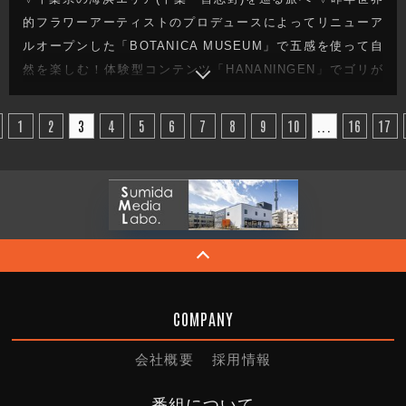
的フラワーアーティストのプロデュースによってリニューア
ルオープンした「BOTANICA MUSEUM」で五感を使って自
然を楽しむ！体験型コンテンツ「HANANINGEN」でゴリが
華麗に大変身！フラワー川田も登場！？ ▽隣接するレストラ
ンで庭を眺めながらのお食事も！ ▽今週もガレッジセールの
1
2
3
4
5
6
7
8
9
10
...
16
17
ゆるり旅をお届けします
COMPANY
会社概要
採用情報
番組について