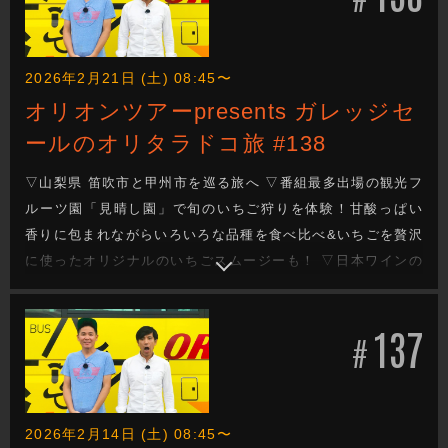
2026年2月21日 (土) 08:45〜
オリオンツアーpresents ガレッジセ
ールのオリタラドコ旅 #138
▽山梨県 笛吹市と甲州市を巡る旅へ ▽番組最多出場の観光フ
ルーツ園「見晴し園」で旬のいちご狩りを体験！甘酸っぱい
香りに包まれながらいろいろな品種を食べ比べ&いちごを贅沢
に使ったオリジナルのいちごスムージーも！ ▽日本ワインの
原点「シャトー・メルシャン」の「勝沼ワイナリー」へ！日
本におけるワインの歴史やワイン造りへのこだわりを紹介&2
137
人お待ちかねの試飲も！ ▽今週もガレッジセールのゆるり旅
#
をお届けします
2026年2月14日 (土) 08:45〜