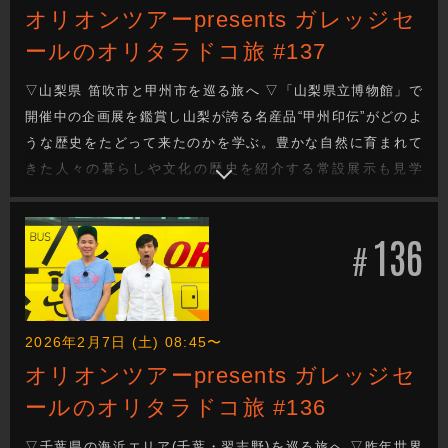
オリオンツアーpresents ガレッジセ
ールのオリタラドコ旅 #137
▽山梨県 笛吹市と甲州市を巡る旅へ ▽「山梨県立博物館」で
開催中の企画展を鑑賞し山梨が誇る名産品“甲州印伝”がどのよ
うな歴史をたどって来たのかを学ぶ。豊かな自然に育まれて
きた人々の暮らしや文化の歴史を紹介する常設展示も見学
▽「甲州ほうとう 古民家完熟屋 百間店」で山梨名物の“ほう
とう”をいただく！天然水で育った“甲斐サーモン”も登場 ▽今
136
週もガレッジセールのゆるり旅をお届けします
#
2026年2月7日 (土) 08:45〜
オリオンツアーpresents ガレッジセ
ールのオリタラドコ旅 #136
▽千葉県の海浜エリア(千葉・習志野)を巡る旅へ ▽昨年世界