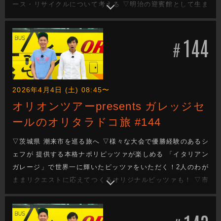
ース・リサイクルについて考える ▽明治の迎賓館として生ま
れた国指定重要文化財「臨江閣」を見学！明治時代の味を再
現したコーヒーでホッと一息 ▽今週もガレッジセールのゆる
144
り旅をお届けします
#
2026年4月4日 (土) 08:45〜
オリオンツアーpresents ガレッジセ
ールのオリタラドコ旅 #144
▽茨城県 潮来市を巡る旅へ ▽様々な大会で優勝経験のあるシ
ェフが 提供する本格ナポリピッツァが楽しめる 「イタリアン
ガレージ」で世界一に輝いたピッツァをいただく！2人のわが
ままリクエストに応えてつくるオリジナルピッツァも！ ▽市
内唯一の酒蔵「愛友酒造」で酒蔵見学&自慢の日本酒・梅酒を
試飲！個性豊かなお酒の飲みくらべを楽しむ ▽今週もガレッ
ジセールのゆるり旅をお届けします