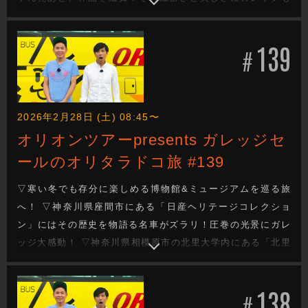
版画の虜に！ ▽町田市にある「リカーポート 蔵家」で大好き
なお酒に囲まれながら町田産の素材で醸造したクラフトビー
139
ルで乾杯！ ▽今週もガレッジセールのゆるり旅をお届けしま
#
す
2026年2月28日 (土) 08:45〜
オリオンツアーpresents ガレッジセ
ールのオリタラドコ旅 #139
▽寒い冬でも存分に楽しめる博物館&ミュージアムを巡る旅
へ！ ▽神奈川県座間市にある「日産ヘリテージコレクショ
ン」にはその歴史を物語る名車がズラリ！圧巻の光景にガレ
ッジ大感動！ ▽神奈川県相模原市の北里大学内にある「北里
アクアリウムラボ」は学生たちが企画・運営をおこなってい
る珍しい水族館！興味深い研究テーマ展示も！ ▽今週もガレ
138
ッジセールのゆるり旅をお届けします
#