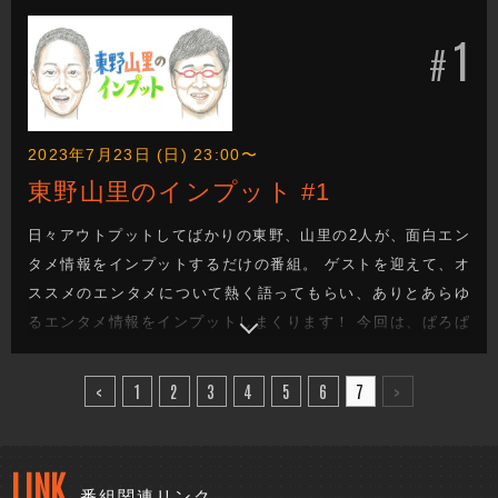
元結」をプレゼンする。 落語に秘められたエピソードや、有
1
名落語家さんにまつわるエピソードに、東野、山里の二人も
#
唸りまくりです。
2023年7月23日 (日) 23:00〜
東野山里のインプット #1
日々アウトプットしてばかりの東野、山里の2人が、面白エン
タメ情報をインプットするだけの番組。 ゲストを迎えて、オ
ススメのエンタメについて熱く語ってもらい、ありとあらゆ
るエンタメ情報をインプットしまくります！ 今回は、ぱろぱ
ろ・わだあきやが、LINE漫画の喧嘩独学をプレゼンする。 わ
だの醸し出す独特な雰囲気に困惑気味の東野と山里。 無事、
<
1
2
3
4
5
6
7
>
インプットできるのか！？
LINK
番組関連リンク