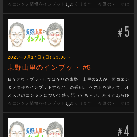
るエンタメ情報をインプットしまくります！ 今回のテーマは
「中島みゆき」 中島みゆきさんの歌に救われたというオズワ
ルド畠中が、歌の魅力を前のめりに話してくれます！ 番組後
5
半には、畠中のオリジナルソングも披露！！
#
2023年9月17日 (日) 23:00〜
東野山里のインプット #5
日々アウトプットしてばかりの東野、山里の2人が、面白エン
タメ情報をインプットするだけの番組。 ゲストを迎えて、オ
ススメのエンタメについて熱く語ってもらい、ありとあらゆ
るエンタメ情報をインプットしまくります！ 今回のテーマは
「選挙」選挙ってどうしてみんな必死なの？どういう人が選
挙に強いの？ そんな疑問に、選挙大好き、山本期日前(ゆかい
4
な議事録)がお答えします！ 選挙のおもしろさ、インプットし
#
ませんか？