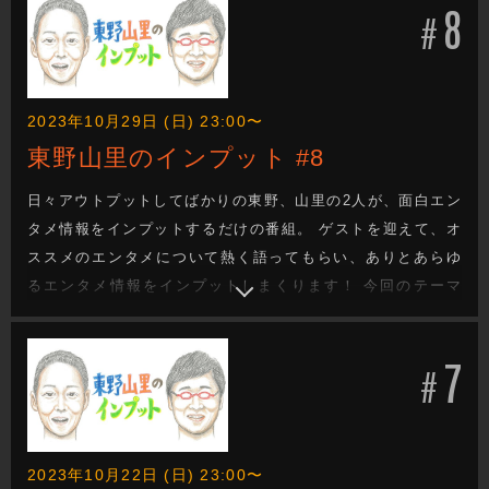
8
底解説！
#
2023年10月29日 (日) 23:00〜
東野山里のインプット #8
日々アウトプットしてばかりの東野、山里の2人が、面白エン
タメ情報をインプットするだけの番組。 ゲストを迎えて、オ
ススメのエンタメについて熱く語ってもらい、ありとあらゆ
るエンタメ情報をインプットしまくります！ 今回のテーマ
は、東野も興味津々だった「三国志」教員免許も持つ川端チ
ョイスが分かりやすく、簡潔に説明してくれます！
7
#
2023年10月22日 (日) 23:00〜