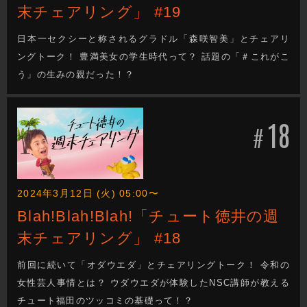
末チェアリング」 #19
日本一セクシーと称されるグラドル「森咲智美」とチェアリ
ングトーク！ 豊満美女の学生時代って？ 話題の「＃これがこ
う」の生みの親だった！？
18
#
2024年3月12日 (火) 05:00〜
Blah!Blah!Blah!「チュート徳井の週
末チェアリング」 #18
前回に続いて「オダウエダ」とチェアリングトーク！ 令和の
女性芸人事情とは？ ウダウエダが体験したNSC講師が教える
チュート福田のツッコミの基礎って！？