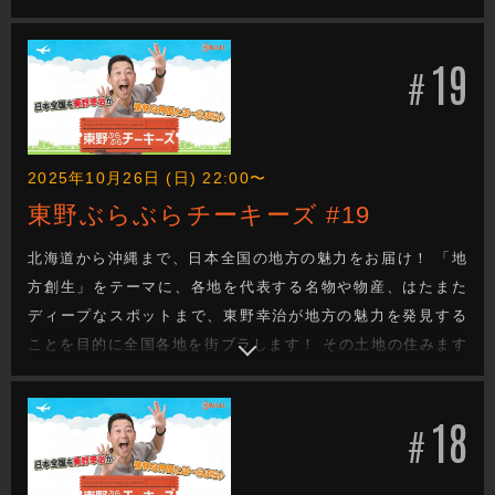
芸人が、東野の喜びそうなスポットへ案内し、美味しいもの
を食べたり、絶景を観たり、温泉に入ったり、、、旅を通し
19
て地方の魅力を探るロケバラエティです！
#
2025年10月26日 (日) 22:00〜
東野ぶらぶらチーキーズ #19
北海道から沖縄まで、日本全国の地方の魅力をお届け！ 「地
方創生」をテーマに、各地を代表する名物や物産、はたまた
ディープなスポットまで、東野幸治が地方の魅力を発見する
ことを目的に全国各地を街ブラします！ その土地の住みます
芸人が、東野の喜びそうなスポットへ案内し、美味しいもの
を食べたり、絶景を観たり、温泉に入ったり、、、旅を通し
18
て地方の魅力を探るロケバラエティです！
#