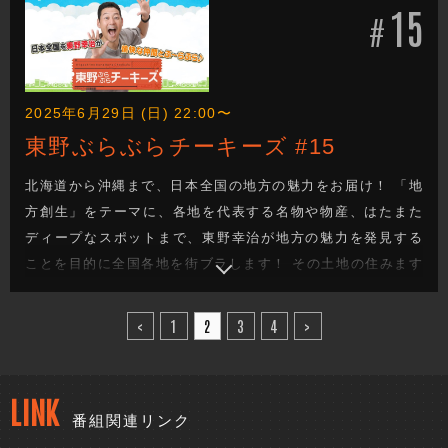
15
て地方の魅力を探るロケバラエティです！
#
2025年6月29日 (日) 22:00〜
東野ぶらぶらチーキーズ #15
北海道から沖縄まで、日本全国の地方の魅力をお届け！ 「地
方創生」をテーマに、各地を代表する名物や物産、はたまた
ディープなスポットまで、東野幸治が地方の魅力を発見する
ことを目的に全国各地を街ブラします！ その土地の住みます
芸人が、東野の喜びそうなスポットへ案内し、美味しいもの
を食べたり、絶景を観たり、温泉に入ったり、、、旅を通し
<
1
2
3
4
>
て地方の魅力を探るロケバラエティです！
LINK
番組関連リンク