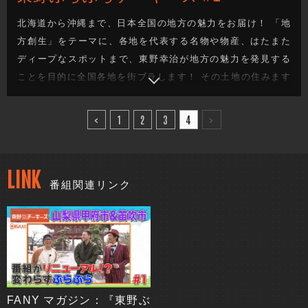
北海道から沖縄まで、日本全国の地方の魅力をお届け！ 「地
方創生」をテーマに、各地を代表する名物や物産、はたまた
ディープなスポットまで、東野幸治が地方の魅力を発見する
ことを目的に全国各地を街ブラします！ その土地の住みます
芸人が、東野の喜びそうなスポットへ案内し、美味しいもの
を食べたり、絶景を観たり、温泉に入ったり、、、旅を通し
<
1
2
3
4
>
て地方の魅力を探るロケバラエティです！
LINK
番組関連リンク
FANY マガジン：『東野ぶ