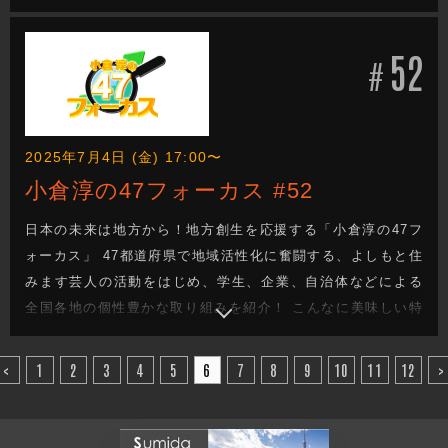
産品があるのに・・・。 街の魅力をもっと知ってほし
い・・・。 でも、どうしたらいい？ 日本の未来を次世代へと
52
つなぐ地方創生成功へのヒントがきっと見つかる！
#
2025年7月4日 (金) 17:00〜
小倉淳の47フォーカス #52
日本の未来は地方から！地方創生を応援する「小倉淳の47フ
ォーカス」 47都道府県で地域活性化に奮闘する、よしもと住
みます芸人の活動をはじめ、学生、企業、自治体などによる
全国各地の個性豊かな取り組みを紹介！ こんなに美味しい特
産品があるのに・・・。 街の魅力をもっと知ってほし
い・・・。 でも、どうしたらいい？ 日本の未来を次世代へと
<
1
2
3
4
5
6
7
8
9
10
11
12
>
つなぐ地方創生成功へのヒントがきっと見つかる！