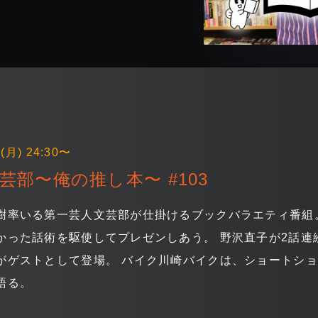
(月) 24:30〜
芸部〜俺の推し本〜 #103
樹率いる第一芸人文芸部が仕掛けるブックバラエティ番組
かった話術を駆使してプレゼンしあう。 野沢直子が2話
がゲストとして登場。 バイク川崎バイクは、ショートシ
語る。