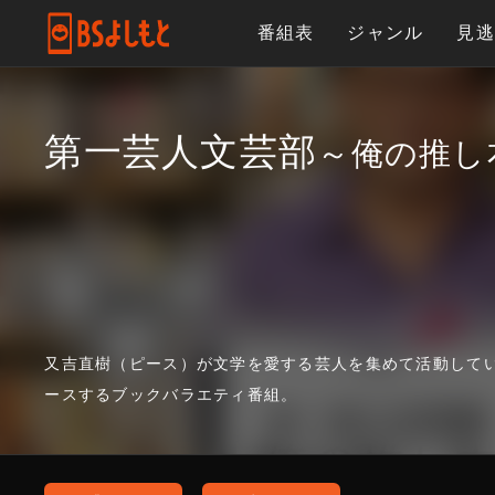
番組表
ジャンル
見
第一芸人文芸部
～俺の推し
又吉直樹（ピース）が文学を愛する芸人を集めて活動して
ースするブックバラエティ番組。