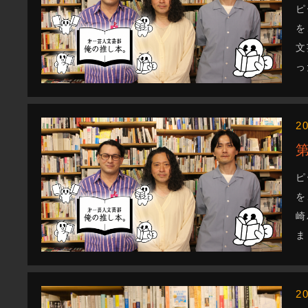
ピ
を
文
っ
2
ピ
を
崎
ま
2