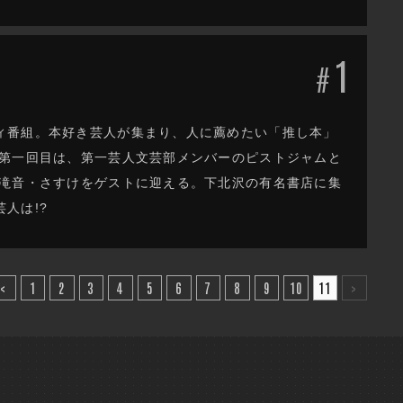
1
#
ィ番組。本好き芸人が集まり、人に薦めたい「推し本」
き第一回目は、第一芸人文芸部メンバーのピストジャムと
と滝音・さすけをゲストに迎える。下北沢の有名書店に集
人は!?
<
1
2
3
4
5
6
7
8
9
10
11
>