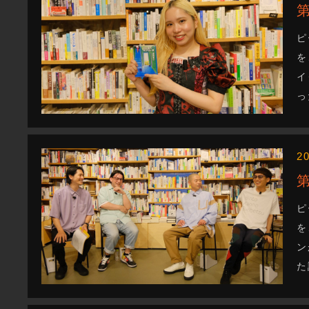
ピ
を
イ
っ
2
ピ
を
ン
た