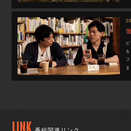
2
ピ
を
フ
ま
LINK
番組関連リンク