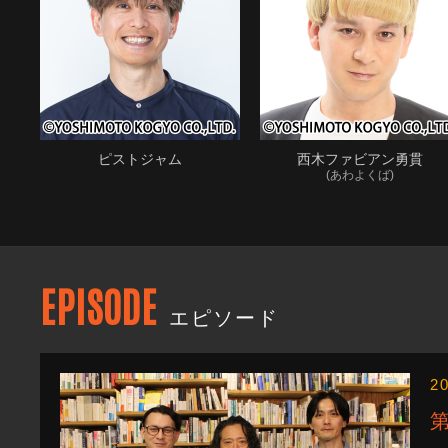
ピストジャム
西木ファビアン勇貫
(あわよくば)
EPISODE
エピソード
2