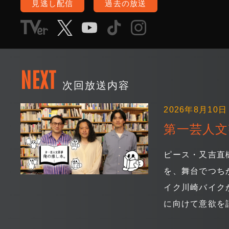
見逃し配信
過去の放送
NEXT
次回放送内容
2026年8月10日 
第一芸人文
ピース・又吉直
を、舞台でつち
イク川崎バイク
に向けて意欲を