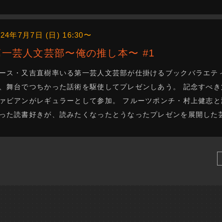
024年7月7日 (日) 16:30〜
第一芸人文芸部〜俺の推し本〜 #1
ース・又吉直樹率いる第一芸人文芸部が仕掛けるブックバラエテ
、舞台でつちかった話術を駆使してプレゼンしあう。 記念すべ
ァビアンがレギュラーとして参加。 フルーツポンチ・村上健志
った読書好きが、読みたくなったとうなったプレゼンを展開した芸