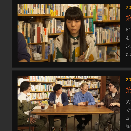
2
ピ
を
ン
た
2
又
で
ュ
読