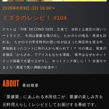
2026年8月9日 (日) 16:00〜
ミズタのレシピ！ #104
ゲストは「THE SECOND 2025」王者で、水田とも親交の深いツ
ートライブ。 今回は愛媛を飛び出し、たかのりの地元・尾道を訪
れる。 たかのりの学生時代の思い出が詰まった商店街を巡る中、
突如始まったコントに街の人から叱られて！？ その後は、尾道の
名物店「からさわ」でアイスもなかを堪能。 後半はなぜかホット
ドッグ談義で大盛り上がりし、ホットドック探しに！？ 全員ボケ
まくり！尾道で笑い満載の珍道中！
ABOUT
番組概要
「愛媛愛」にあふれる水田信二が、愛媛の楽しみ方を
元料理人らしくレシピとしてお届けする番組です。