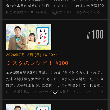
食べた水田の感想にも注目！！ さらに、これまでの放送100
回分の視聴率TOP3も発表！ 記念すべき100回を締めくくる、
渾身の俳句は！？
100
#
2026年7月12日 (日) 16:00〜
ミズタのレシピ！ #100
放送100回記念SP！前編。 これまで泣く泣くカットされてい
た未公開映像を大放出！ さらに、今まで未公開だった！？高
野アナの手料理もついに公開！ いつも料理をしてくれる水田
に、感謝を込めてハンバーグを振る舞うことに。 しかし、“厳
しんじ”な水田の小言とダメ出しが止まらず、高野アナは終始
テンパりっぱなし！？