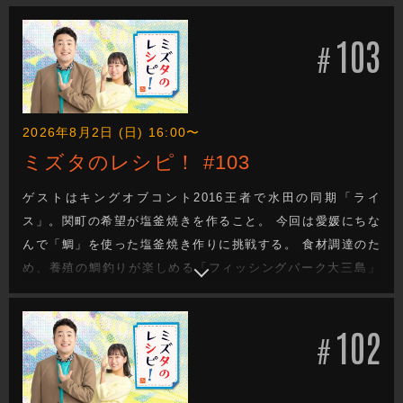
103
#
2026年8月2日 (日) 16:00〜
ミズタのレシピ！ #103
ゲストはキングオブコント2016王者で水田の同期「ライ
ス」。関町の希望が塩釜焼きを作ること。 今回は愛媛にちな
んで「鯛」を使った塩釜焼き作りに挑戦する。 食材調達のた
め、養殖の鯛釣りが楽しめる「フィッシングパーク大三島」
へ向かうが、まさかのライスは2度目の訪問。 以前も長時間
釣りをしたため、担当者も覚えているはずと自信満々だった
102
が…！？ そして料理中のトークが思うように盛り上がらず、
#
水田が反省…。