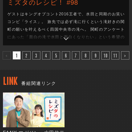
ミズタのレシピ！ #98
ゲストはキングオブコント2016王者で、水田と同期のお笑い
コンビ「ライス」。 旅先では必ず滝に行くという滝好きの関
町の願いを叶えるべく四国中央市の滝へ。 関町のアンケート
にあった「面白の滝で水田と面白くなりたい」という希望の
もと、3人は面白さを高める企画に挑戦。 移動中の車内や道
中、さらには滝の前でもモノボケを披露！はたして3人は“面
<
1
2
3
4
5
6
7
8
9
10
11
>
白さ”を開花させることができたのか！？
LINK
番組関連リンク