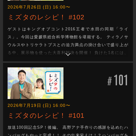
2026年7月26日 (日) 16:00〜
ミズタのレシピ！ #102
ゲストはキングオブコント2016王者で水田の同期「ライ
ス」。今回は愛媛県総合科学博物館を堪能する。 ティラノサ
ウルスやトリケラトプスとの迫力満点の掛け合いで盛り上が
る中、展示物を使った大喜利対決を開催！ 負けた1名には、
この博物館名物“恐竜体操”への挑戦が待ち受ける。 さらに、
世界最大級のドームを誇るプラネタリウムでは、普段なかな
101
か触れられない機械操作を体験。マイクアナウンスにも挑
#
戦！？
2026年7月19日 (日) 16:00〜
ミズタのレシピ！ #101
放送100回記念SP！後編。 高野アナ手作りの感謝を込めたハ
ンバーグもやっと完成！！ その出来栄えは！？ハンバーグを