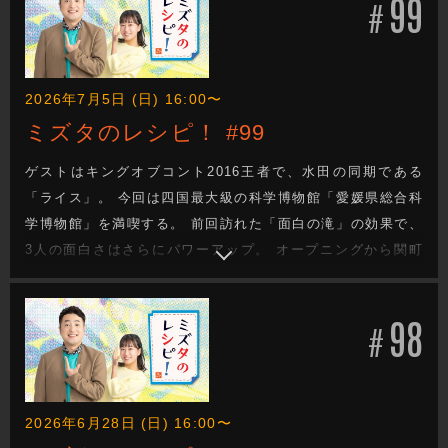
99
#
2026年7月5日 (日) 16:00〜
ミズタのレシピ！ #99
ゲストはキングオブコント2016王者で、水田の同期である
「ライス」。 今回は四国最大級の科学博物館「愛媛県総合科
学博物館」を満喫する。 前回訪れた「面白の滝」の効果で、
3人の面白さはさらにパワーアップ。 オープニングから関町
がエンジン全開で高野アナが爆笑！ 体験型の展示が豊富な科
学技術館でテンションMAXの3人。 体験しながらボケまく
98
る！？ラストは関町がみんなに騙され、気持ち悪いこと
#
に…？
2026年6月28日 (日) 16:00〜