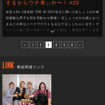
するからウチ来ぃや〜！ #23
女芸人No.1決定戦 THE W 2023女王に輝いた紅しょうがが毎
回素敵な男子を招き宅飲みを開催！ 紅しょうががお酒とおつ
まみと小粋なトークでゲストをおもてなししちゃいます♪ ゲ
ストと一緒に飲んで食べて笑っての30分！ 番組を見ている皆
さんも一緒に宅飲みしてるような気分になれる番組です！
<
1
2
3
4
5
6
>
LINK
番組関連リンク