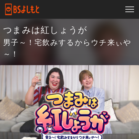
つまみは紅しょうが
男子～！宅飲みするからウチ来ぃや
～！