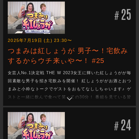
25
#
2025年7月19日 (土) 23:30〜
つまみは紅しょうが 男子〜！宅飲み
するからウチ来ぃや〜！ #25
女芸人No.1決定戦 THE W 2023女王に輝いた紅しょうがが毎
回素敵な男子を招き宅飲みを開催！ 紅しょうががお酒とおつ
まみと小粋なトークでゲストをおもてなししちゃいます♪ ゲ
ストと一緒に飲んで食べて笑っての30分！ 番組を見ている皆
さんも一緒に宅飲みしてるような気分になれる番組です！
24
#