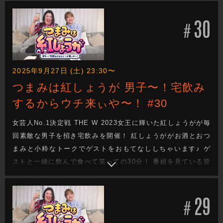
30
#
2025年9月27日 (土) 23:30〜
つまみは紅しょうが 男子〜！宅飲み
するからウチ来ぃや〜！ #30
女芸人No.1決定戦 THE W 2023女王に輝いた紅しょうがが毎
回素敵な男子を招き宅飲みを開催！ 紅しょうががお酒とおつ
まみと小粋なトークでゲストをおもてなししちゃいます♪ ゲ
ストと一緒に飲んで食べて笑っての30分！ 番組を見ている皆
さんも一緒に宅飲みしてるような気分になれる番組です！
29
#