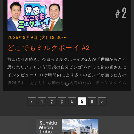
ことがない激レアエピソードまで、これを見れば、あなたも
2
内海への愛情が深まるはず！？
#
2025年9月9日 (火) 19:30〜
どこでもミルクボーイ #2
前回に引き続き、今回もミルクボーイの2人が「世間からこう
思われたい」という“理想の自分ビンゴ”を作って街の皆さんに
インタビュー！ ロケ時間内により多くのビンゴが揃った方の
勝利です。あまりにも揃わない内海のため、チャンスタイム
を発動したのですが、その結果は…？ そして、場所を天神橋
筋商店街から放送芸術学院へと移し、未来輝く学生たちにも
<
1
2
3
4
5
6
>
インタビュー！