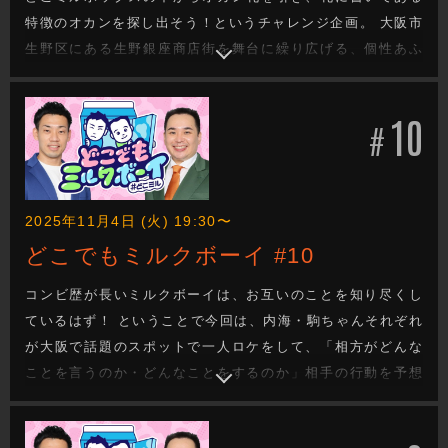
特徴のオカンを探し出そう！というチャレンジ企画。 大阪市
生野区にある生野銀座商店街を舞台に繰り広げる、個性あふ
れるオカンたちとのランデブー！ ラストには、屈強なオカン
たちとミルクボーイが腕相撲対決！？ オカンたちとのガチン
10
コバトル！ 勝負の行方は！？
#
2025年11月4日 (火) 19:30〜
どこでもミルクボーイ #10
コンビ歴が長いミルクボーイは、お互いのことを知り尽くし
ているはず！ ということで今回は、内海・駒ちゃんそれぞれ
が大阪で話題のスポットで一人ロケをして、「相方がどんな
ことを言うのか・どんなことをするのか」相手の行動を予想
し合ってもらいます。 一人ロケの場所となるのは、内海が
「うなぎつり 大阪屋」。 そして、駒ちゃんが「EDION なん