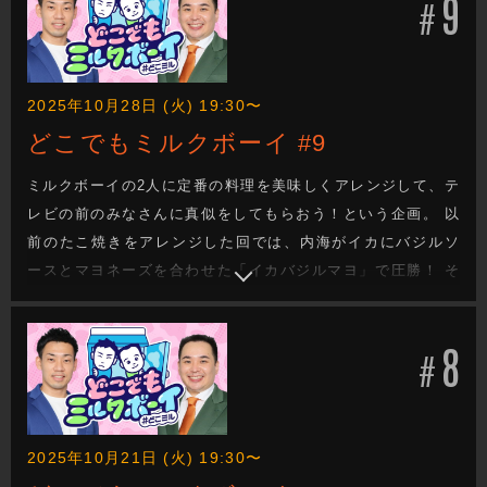
9
ば本店：忍者屋敷修行大作戦」。
#
2025年10月28日 (火) 19:30〜
どこでもミルクボーイ #9
ミルクボーイの2人に定番の料理を美味しくアレンジして、テ
レビの前のみなさんに真似をしてもらおう！という企画。 以
前のたこ焼きをアレンジした回では、内海がイカにバジルソ
ースとマヨネーズを合わせた「イカバジルマヨ」で圧勝！ そ
して第2弾は「串カツ」に挑戦！「串家物語 ヨドバシ梅田
店」にご協力いただいて、ミルクボーイの2人が意外な食材を
8
使ってアレンジ串カツを作ります。
#
2025年10月21日 (火) 19:30〜