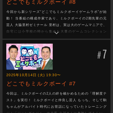
どこでもミルクボーイ #8
今回から新シリーズ“どこでもミルクボーイゲームラボ”が始
動！ 当番組の構成作家であり、ミルクボーイの2期先輩の元
芸人 大脇里村ゼミナール 里村は、実は大のゲームマニアで、
自宅には小学校の時から集めた大量のゲームコレクション
が。 この企画では、「ゲーム博士 サトムラ」の独断と偏見で
作成したゲームの歴史を、ミルクボーイが実際に遊びながら
7
振り返ります！ 第一弾は、ファミコン発売初期のゲームを遊
#
びまくります！
2025年10月14日 (火) 19:30〜
どこでもミルクボーイ #7
今回は、ミルクボーイの2人の絆を確かめるための「理解度テ
スト」を実行！ ミルクボーイと仲良し芸人 もっち、そして駒
ちゃんがアルバイト時代にお世話になっていたトレーニング