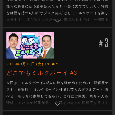
様々な舞台にたつ若手芸人たち！ 一芸に秀でていたり、特異
な経歴を持つ4人が“サブスク芸人”としてミルクボーイを楽し
ませます！ 彼らはミルクボーイに選ばれるまでは、一切喋る
ことは許されません！ 今回は、「自慢の特技を披露します」
など、3つのテーマを用意。 ミルクボーイは、どの芸人を選
3
ぶのか！？
#
2025年9月16日 (火) 19:30〜
どこでもミルクボーイ #3
今回は、ミルクボーイの2人の絆を確かめるための「理解度テ
スト」を実行！ ミルクボーイと仲良し芸人のダブルアート 真
べぇ、もっちに参加してもらい、どれだけ内海、駒ちゃんを
理解しているか10番勝負！ 今回は内海への理解度を探りま
す。 内海に関する基本情報から、あまりメディアにも喋った