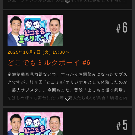
ジム「ジャングルジム」の会長 小川さんに参加してもらい、
どれだけ駒ちゃんのことを理解しているか10番勝負！ 筋肉に
関する問題も多数出題！さらに大喜利問題ではまさかの奇跡
6
が！？
#
2025年10月7日 (火) 19:30〜
どこでもミルクボーイ #6
定額制動画見放題などで、すっかりお馴染みになったサブス
クですが、前々回 “どこミル”オリジナルとして体験したのが
「芸人サブスク」。今回もまた、普段「よしもと漫才劇場」
をはじめ様々な舞台にたつ若手芸人たち4人が集合！駒場と内
海が、自分のチームに入れる芸人を選んで、番組が用意した
ゲームに挑戦します！最も活躍した芸人には、ミルクボーイ
5
の2人からおこずかいのご褒美も！？
#