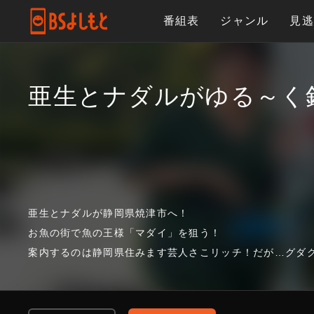
番組表
ジャンル
見
亜生とナダルがゆる～く
亜生とナダルが静岡県焼津市へ！
お魚の街で魚の王様「マダイ」を狙う！
案内するのは静岡県住みます芸人さこリッチ！だが…グダ