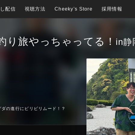
逃し配信
視聴方法
Cheeky's Store
採用情報
釣り旅やっちゃってる！
in
グダの進行にピリピリムード！？