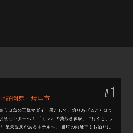
1
#
！in静岡県・焼津市
 狙うは魚の王様マダイ！果たして、釣りあげることはで
お魚センターへ！ 「カツオの藁焼き体験」に行くも、ナ
！ 絶景温泉があるホテルへ。 当時の両陛下もお泊りに