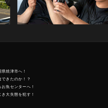
岡県焼津市へ！
はできたのか！？
るお魚センターへ！
じき大失態を犯す！