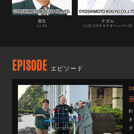
亜生
ナダル
(ミキ)
(コロコロチキチキペッパーズ)
EPISODE
エピソード
2
釣
き
ダ