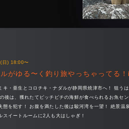
(日) 18:00〜
ダルがゆる〜く釣り旅やっちゃってる！
ミキ・亜生とコロチキ・ナダルが静岡県焼津市へ！ 狙う
りの後は、獲れたてピッチピチの海鮮が食べられるお魚セン
失態を犯す！ お腹を満たした後は駿河湾を一望！ 絶景温
ルスイートルームに2人も大はしゃぎ！