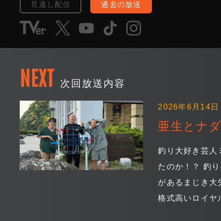
見逃し配信
過去の放送
NEXT
次回放送内容
2026年6月14日 
亜生とナ
釣り大好き芸人
たのか！？ 釣
があるまじき大
格式高いロイヤ