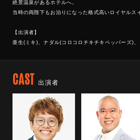
絶景温泉があるホテルへ。
当時の両陛下もお泊りになった格式高いロイヤルス
【出演者】
亜生(ミキ)、ナダル(コロコロチキチキペッパーズ)
CAST
出演者