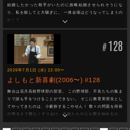
結婚したかった相手がいたのに政略結婚させられそうにな
り、私を殺してと大騒ぎに。 一体会場はどうなってしまうの
か！？
128
#
2026年7月1日 (水) 22:00〜
よしもと新喜劇(2006〜) #128
舞台は花月高校野球部の部室。 この野球部、不良たちの集ま
りで誰も手をつけることができない。 そこに教育実習生とし
てやってきたのは、小籔扮するこやせん！ 数々の問題を持前
の明るさで難なくすりぬけ、生徒たちの心も開き始めるが…
理事長のやすえのたくらみでまたしても一騒ぎに。 このまま
こやせんクラスはどうなってしまうのか！？