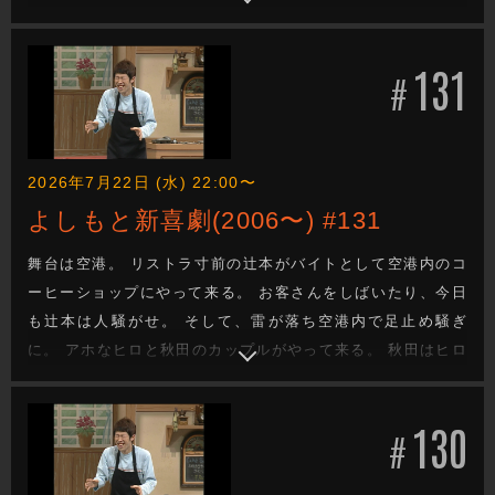
ンセンターの社長の娘のまきとあき恵の息子、内場と結婚さ
せると言い出してきたのだ。 その息子とは強烈なアホキャラ
131
のアホボンこと内場だった。
#
2026年7月22日 (水) 22:00〜
よしもと新喜劇(2006〜) #131
舞台は空港。 リストラ寸前の辻本がバイトとして空港内のコ
ーヒーショップにやって来る。 お客さんをしばいたり、今日
も辻本は人騒がせ。 そして、雷が落ち空港内で足止め騒ぎ
に。 アホなヒロと秋田のカップルがやって来る。 秋田はヒロ
と婚約することになっていたが、財力にひかれ平山と別れて
いたのだ。
130
#