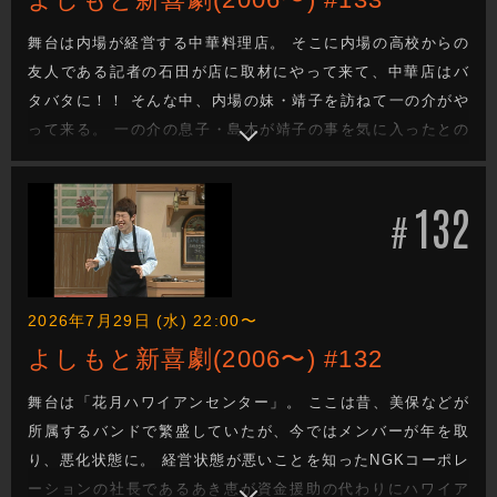
舞台は内場が経営する中華料理店。 そこに内場の高校からの
友人である記者の石田が店に取材にやって来て、中華店はバ
タバタに！！ そんな中、内場の妹・靖子を訪ねて一の介がや
って来る。 一の介の息子・島木が靖子の事を気に入ったとの
こと。
132
#
2026年7月29日 (水) 22:00〜
よしもと新喜劇(2006〜) #132
舞台は「花月ハワイアンセンター」。 ここは昔、美保などが
所属するバンドで繁盛していたが、今ではメンバーが年を取
り、悪化状態に。 経営状態が悪いことを知ったNGKコーポレ
ーションの社長であるあき恵が資金援助の代わりにハワイア