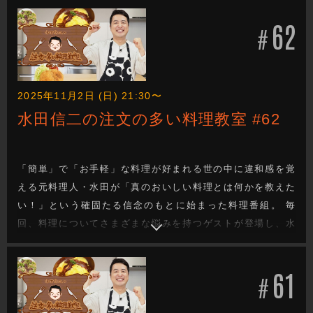
そ！」と、ゲストの要望にこたえたりこたえなかったりしな
62
がら厳しくも的確にゲストを指導！見事ゲストの悩みを解決
#
する料理を教えていきます。
2025年11月2日 (日) 21:30〜
水田信二の注文の多い料理教室 #62
「簡単」で「お手軽」な料理が好まれる世の中に違和感を覚
える元料理人・水田が「真のおいしい料理とは何かを教えた
い！」という確固たる信念のもとに始まった料理番組。 毎
回、料理についてさまざまな悩みを持つゲストが登場し、水
田が「真のおいしい料理は料理人の手間と技があってこ
そ！」と、ゲストの要望にこたえたりこたえなかったりしな
61
がら厳しくも的確にゲストを指導！見事ゲストの悩みを解決
#
する料理を教えていきます。