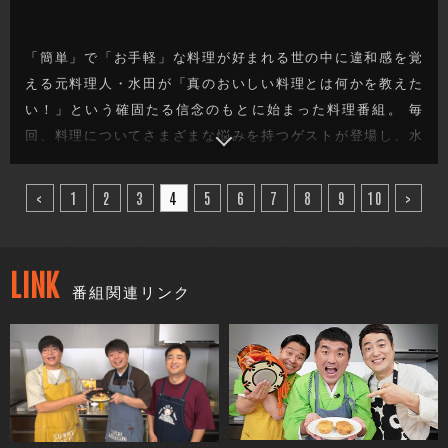
「簡単」で「お手軽」な料理が好まれる世の中に違和感を覚
える元料理人・水田が「真のおいしい料理とは何かを教えた
い！」という確固たる信念のもとに始まった料理番組。 毎
回、料理についてさまざまな悩みを持つゲストが登場し、水
田が「真のおいしい料理は料理人の手間と技があってこ
そ！」と、ゲストの要望にこたえたりこたえなかったりしな
<
1
2
3
4
5
6
7
8
9
10
>
がら厳しくも的確にゲストを指導！見事ゲストの悩みを解決
する料理を教えていきます。
LINK
番組関連リンク