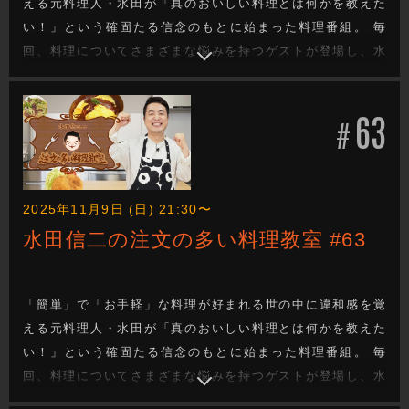
える元料理人・水田が「真のおいしい料理とは何かを教えた
い！」という確固たる信念のもとに始まった料理番組。 毎
回、料理についてさまざまな悩みを持つゲストが登場し、水
田が「真のおいしい料理は料理人の手間と技があってこ
そ！」と、ゲストの要望にこたえたりこたえなかったりしな
63
がら厳しくも的確にゲストを指導！見事ゲストの悩みを解決
#
する料理を教えていきます。
2025年11月9日 (日) 21:30〜
水田信二の注文の多い料理教室 #63
「簡単」で「お手軽」な料理が好まれる世の中に違和感を覚
える元料理人・水田が「真のおいしい料理とは何かを教えた
い！」という確固たる信念のもとに始まった料理番組。 毎
回、料理についてさまざまな悩みを持つゲストが登場し、水
田が「真のおいしい料理は料理人の手間と技があってこ