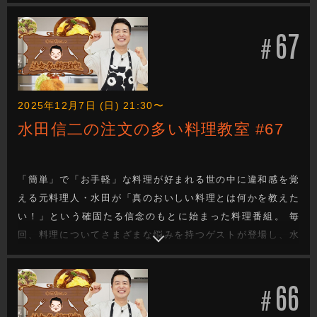
田が「真のおいしい料理は料理人の手間と技があってこ
そ！」と、ゲストの要望にこたえたりこたえなかったりしな
67
がら厳しくも的確にゲストを指導！見事ゲストの悩みを解決
#
する料理を教えていきます。
2025年12月7日 (日) 21:30〜
水田信二の注文の多い料理教室 #67
「簡単」で「お手軽」な料理が好まれる世の中に違和感を覚
える元料理人・水田が「真のおいしい料理とは何かを教えた
い！」という確固たる信念のもとに始まった料理番組。 毎
回、料理についてさまざまな悩みを持つゲストが登場し、水
田が「真のおいしい料理は料理人の手間と技があってこ
そ！」と、ゲストの要望にこたえたりこたえなかったりしな
66
がら厳しくも的確にゲストを指導！見事ゲストの悩みを解決
#
する料理を教えていきます。