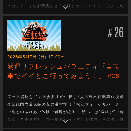
そば」と、そのお蕎麦に合う七味をカスタマイズ！ ほかにも
縄文時代の遺跡で火起こし体験！？ 歴史・自然・グルメと、
長野県のイイところを満喫する旅、前編！
26
#
2023年5月7日 (日) 17:00〜
開運リフレッシュバラエティ『自転
車でイイとこ行ってみよう！』 #26
フット岩尾とノンスタ井上の仲良し2人の島根自転車旅後編
今回は国内最大級の花の温室施設「松江フォーゲルパーク」
で鳥とのふれあい体験で岩尾が絶叫！ 続いては”縁結び”で有
名な「八重垣神社」で一風変わった占いを体験。その占い方
法と結果はいかに。 最後は玉造温泉郷で夜桜を堪能し、日本