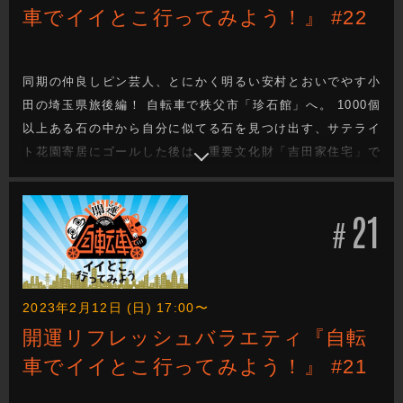
車でイイとこ行ってみよう！』 #22
同期の仲良しピン芸人、とにかく明るい安村とおいでやす小
田の埼玉県旅後編！ 自転車で秩父市「珍石館」へ。 1000個
以上ある石の中から自分に似てる石を見つけ出す、サテライ
ト花園寄居にゴールした後は、重要文化財「吉田家住宅」で
囲炉裏を囲んで、絶品の地酒と手打ちそばに舌鼓を打ちなが
ら、話題は「R-1」の注目芸人や「THE SECOND」の裏話
21
へ…。
#
2023年2月12日 (日) 17:00〜
開運リフレッシュバラエティ『自転
車でイイとこ行ってみよう！』 #21