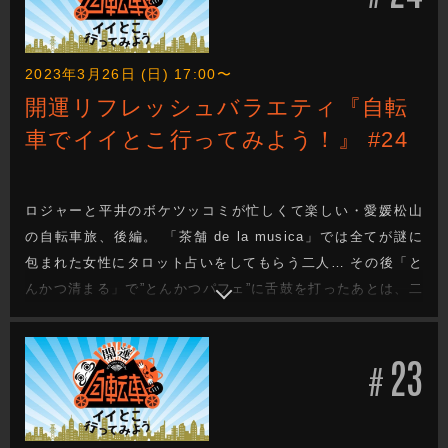
2023年3月26日 (日) 17:00〜
開運リフレッシュバラエティ『自転
車でイイとこ行ってみよう！』 #24
ロジャーと平井のボケツッコミが忙しくて楽しい・愛媛松山
の自転車旅、後編。 「茶舗 de la musica」では全てが謎に
包まれた女性にタロット占いをしてもらう二人… その後「と
んかつ清まる」で”とんかつパフェ”に舌鼓を打ったあとは、二
人水入らずで温泉に！ 2023年の賞レースへの向き合い方、1
年後の自分へのメッセージなどを語り合う！
23
#