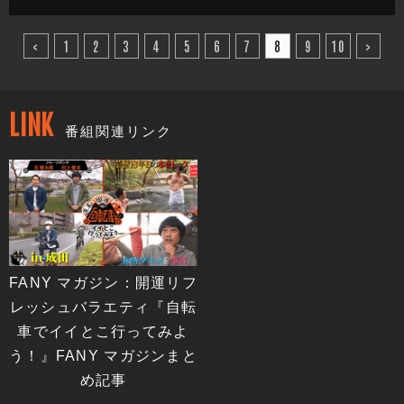
見！ ミニコーナーではゆったり感の二人が特別養護老人ホー
ムをご紹介
<
1
2
3
4
5
6
7
8
9
10
>
LINK
番組関連リンク
FANY マガジン：開運リフ
レッシュバラエティ『自転
車でイイとこ行ってみよ
う！』FANY マガジンまと
め記事