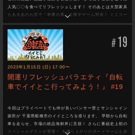
人気〇〇を食べてリフレッシュします！ そのあとは大型家具
もあるあのお店で「幸運の馬」を探すゲーム対決！ ミニコー
ナーではゆったり感の二人が、特別養護老人ホームでの機械
浴槽をご紹介。
19
#
2023年1月15日 (日) 17:00〜
開運リフレッシュバラエティ『自転
車でイイとこ行ってみよう！』 #19
今回はプライベートでも仲が良いパンサー菅とサンシャイン
坂田が 千葉県船橋市のイイところを巡ります。 早朝から自転
車を走らせ、市場の絶品海鮮丼に舌鼓！ さらに番組史上初の
スペシャルゲストが登場！ 大盛り上がりのボードゲームも必