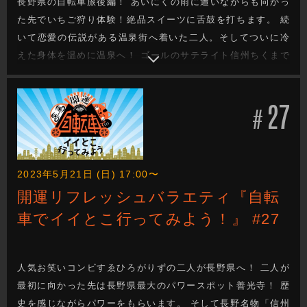
長野県の自転車旅後編！ あいにくの雨に遭いながらも向かっ
た先でいちご狩り体験！絶品スイーツに舌鼓を打ちます。 続
いて恋愛の伝説がある温泉街へ着いた二人。そしてついに冷
えた身体を温めに温泉へ！ ゴールのサテライト信州ちくまで
は、広い館内になぜかピアノが…？ ミニコーナーではうると
らブギーズが筋電肩義手の未来図を聞きます。
27
#
2023年5月21日 (日) 17:00〜
開運リフレッシュバラエティ『自転
車でイイとこ行ってみよう！』 #27
人気お笑いコンビすゑひろがりずの二人が長野県へ！ 二人が
最初に向かった先は長野県最大のパワースポット善光寺！ 歴
史を感じながらパワーをもらいます。 そして長野名物「信州