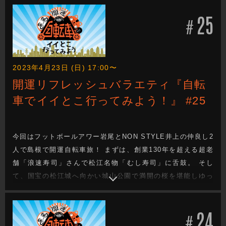
酒でリラックスしながら思い出話にも花を咲かせます。
25
#
2023年4月23日 (日) 17:00〜
開運リフレッシュバラエティ『自転
車でイイとこ行ってみよう！』 #25
今回はフットボールアワー岩尾とNON STYLE井上の仲良し2
人で島根で開運自転車旅！ まずは、創業130年を超える超老
舗「浪速寿司」さんで松江名物「むし寿司」に舌鼓。 そし
て、国宝の松江城へ向かい城山公園で満開の桜を堪能しゆっ
たり過ごしていたが、その後のチャンバラ体験では大変なこ
とに？！
24
#