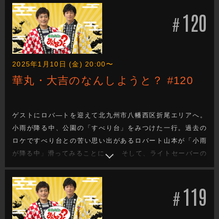
120
#
2025年1月10日 (金) 20:00〜
華丸・大吉のなんしようと？ #120
ゲストにロバ―トを迎えて北九州市八幡西区折尾エリアへ。
小雨が降る中、公園の「すべり台」をみつけた一行。過去の
ロケですべり台との苦い思い出があるロバート山本が「小雨
が降る中」滑ってみることに…。 そして、ライトセーバーの
ようなものを振る2人に出迎えられ、市民センターの中へ。
発案者が45年以上前から構想していたというその競技は、ス
119
ターウォーズをもしのぐ？ITスポーツだった！
#