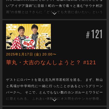
い“アイデア蒲鉾”に舌鼓！町の一角で着々と進む“サウナ村計
画”の全貌とは？さらに「どうしても大吉に会いたい」という
飲食店の店主の元へ。店主が大吉に会いたかった驚きの理由
とは？そして視聴者からのリクエストで国指定重要文化財の
121
今村天主堂へ。
#
2025年1月17日 (金) 20:00〜
華丸・大吉のなんしようと？ #121
ゲストにロバートを迎え北九州市若松区を巡る。 まず、秋山
と馬場が中学時代に一緒に行ったことがあるというグリーン
パークへ。 そこで、とんでもない数のカンガルーとワラビー
に迎えられる。 ふれあい体験中にオス同士のケンカが勃発。
4人はその迫力にたじろぐ。