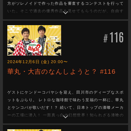
方がソレノイドで作った作品を審査するコンテストを行って
いた。そこで過去の優秀作品を見せてもらうのだが、自由す
ぎる発想に華大・ケンコバも大爆笑。果たしてどんな作品な
のか？続いて、小郡の有名な「かえる寺」とご縁があるとい
116
う寺へ。そこには幻想的な世界が広がっていた。
#
2024年12月6日 (金) 20:00〜
華丸・大吉のなんしようと？ #116
ゲストにケンドーコバヤシを迎え、田川市のディープなスポ
ットをぶらり。 レトロな珈琲館で味わう至福の一杯に、華丸
とケンコバが歌いだす！？ 続いて、日本トップの漆喰メーカ
ーの工場に潜入！ 一面真っ白の幻想世界！知られざる漆喰の
魅力に3人が大ハマリ！ 視聴者からのリクエストでは、本格
的な京風うどんが味わえるお店へ。 うどんをこよなく愛する