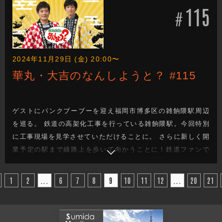
115
3人の気になる反応は？
#
2024年11月29日 (金) 20:00〜
華丸・大吉のなんしようと？ #115
ゲストにパンクブーブーを迎え福岡市博多区の雑餉隈駅周辺
を巡る。 鉄道の高架化工事を行っている雑餉隈駅。今回特別
に工事現場を見学させていただけることに。 さらに新しく開
業予定の駅まで線路上を歩いて向かうことに！鉄道ファンで
なくとも必見の激レア映像をぜひ。
1
2
...
6
7
8
9
10
11
12
...
20
21