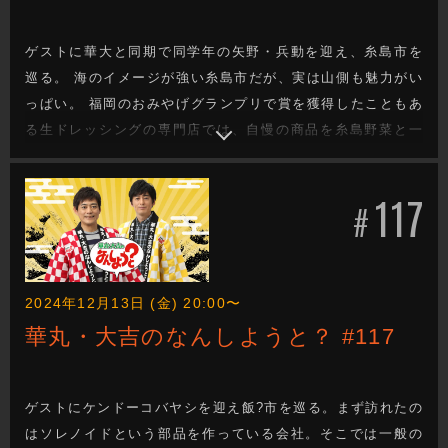
ゲストに華大と同期で同学年の矢野・兵動を迎え、糸島市を
巡る。 海のイメージが強い糸島市だが、実は山側も魅力がい
っぱい。 福岡のおみやげグランプリで賞を獲得したこともあ
る生ドレッシングの専門店では、自慢の商品を糸島野菜と一
緒にいただく。 普段あまり野菜を食べないという兵動の反応
は？
117
#
2024年12月13日 (金) 20:00〜
華丸・大吉のなんしようと？ #117
ゲストにケンドーコバヤシを迎え飯?市を巡る。まず訪れたの
はソレノイドという部品を作っている会社。そこでは一般の