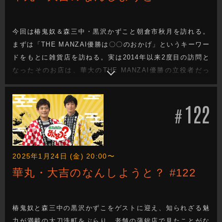
今回は椿鬼奴＆森三中・黒沢かずこと朝倉市秋月を訪れる。
まずは「THE MANZAI優勝は〇〇のおかげ」というキーワー
ドをもとに雑貨店を訪ねる。実は2014年以来2度目の訪問と
なったそのお店は、華大のTHE MANZAI優勝の立役者だっ
た？？
122
#
2025年1月24日 (金) 20:00〜
華丸・大吉のなんしようと？ #122
椿鬼奴と森三中の黒沢かずこをゲストに迎え、知られざる魅
力が満載の大刀洗町をぶらり。老舗の蒲鉾店で見たことがな