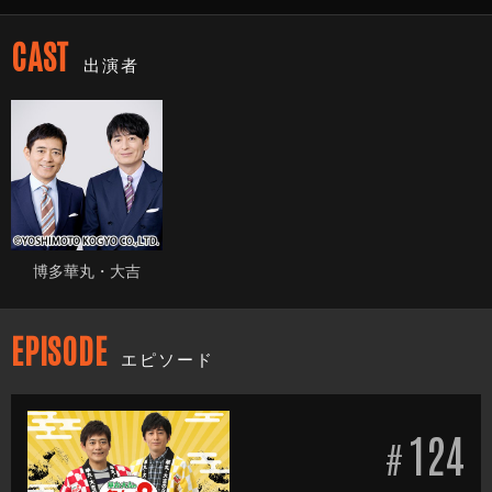
CAST
出演者
博多華丸・大吉
EPISODE
エピソード
124
#