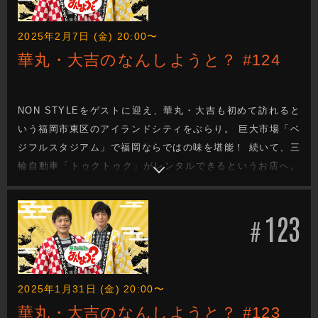
2025年2月7日 (金) 20:00〜
華丸・大吉のなんしようと？ #124
NON STYLEをゲストに迎え、華丸・大吉も初めて訪れると
いう福岡市東区のアイランドシティをぶらり。 巨大市場「ベ
ジフルスタジアム」で福岡ならではの味を堪能！ 続いて、三
輪自動車「トゥクトゥク」がレンタルできるというお店へ。
ところが運転を任された石田がいきなり道を間違えてしまう
ハプニングが発生してしまう…。 さらに、県外からお客さん
123
がわざわざ食べにくるという「隠れた絶品グルメ」も登場し
#
ます！
2025年1月31日 (金) 20:00〜
華丸・大吉のなんしようと？ #123